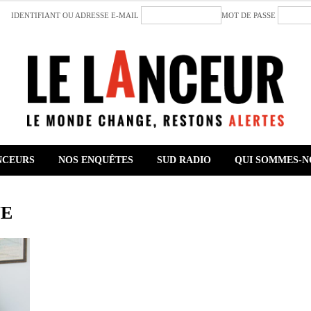
IDENTIFIANT OU ADRESSE E-MAIL
MOT DE PASSE
NCEURS
NOS ENQUÊTES
SUD RADIO
QUI SOMMES-N
NE