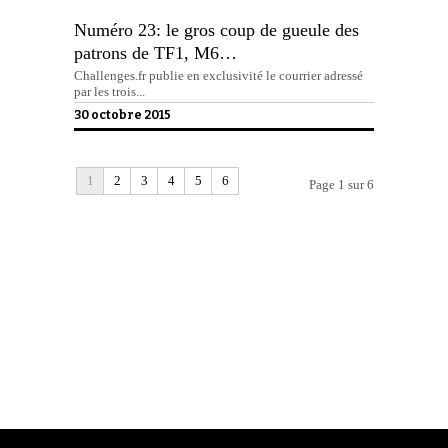
Numéro 23: le gros coup de gueule des
patrons de TF1, M6…
Challenges.fr publie en exclusivité le courrier adressé
par les trois...
30 octobre 2015
1
2
3
4
5
6
Page 1 sur 6
Politique de confidentialité