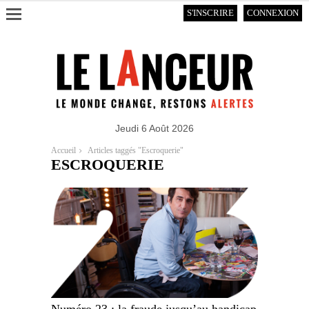
S'INSCRIRE
CONNEXION
Jeudi 6 Août 2026
Accueil
Articles taggés "Escroquerie"
ESCROQUERIE
Numéro 23 : la fraude jusqu’au handicap