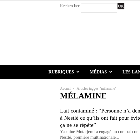
Rechercher
OK
RUBRIQUES
MÉDIAS
LES LA
Accueil
Articles taggés "mélamine"
MÉLAMINE
Lait contaminé : “Personne n’a d
à Nestlé ce qu’ils ont fait pour évi
ça ne se répète”
Yasmine Motarjemi a engagé un combat cont
Nestlé, première multinationale...