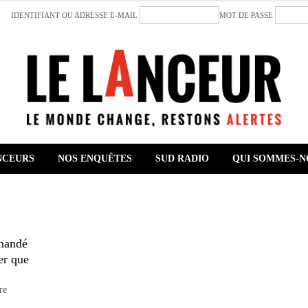
IDENTIFIANT OU ADRESSE E-MAIL
MOT DE PASSE
NCEURS
NOS ENQUÊTES
SUD RADIO
QUI SOMMES-N
emandé
ter que
re