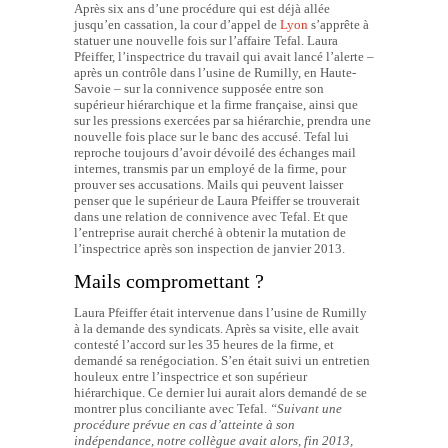
Après six ans d’une procédure qui est déjà allée
jusqu’en cassation, la cour d’appel de
Lyon
s’apprête à
statuer une nouvelle fois sur l’affaire Tefal. Laura
Pfeiffer, l’inspectrice du travail qui avait lancé l’alerte –
après un contrôle dans l’usine de Rumilly, en Haute-
Savoie – sur la connivence supposée entre son
supérieur hiérarchique et la firme française, ainsi que
sur les pressions exercées par sa hiérarchie, prendra une
nouvelle fois place sur le banc des accusé. Tefal lui
reproche toujours d’avoir dévoilé des échanges mail
internes, transmis par un employé de la firme, pour
prouver ses accusations. Mails qui peuvent laisser
penser que le supérieur de Laura Pfeiffer se trouverait
dans une relation de connivence avec Tefal. Et que
l’entreprise aurait cherché à obtenir la mutation de
l’inspectrice après son inspection de janvier 2013.
Mails compromettant ?
Laura Pfeiffer était intervenue dans l’usine de Rumilly
à la demande des syndicats. Après sa visite, elle avait
contesté l’accord sur les 35 heures de la firme, et
demandé sa renégociation. S’en était suivi un entretien
houleux entre l’inspectrice et son supérieur
hiérarchique. Ce dernier lui aurait alors demandé de se
montrer plus conciliante avec Tefal.
“Suivant une
procédure prévue en cas d’atteinte à son
indépendance, notre collègue avait alors, fin 2013,