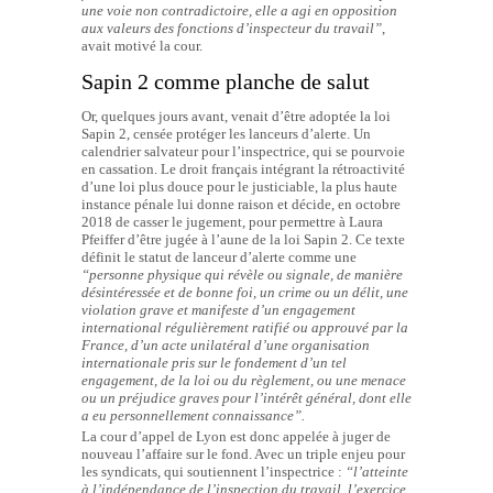
une voie non contradictoire, elle a agi en opposition
aux valeurs des fonctions d’inspecteur du travail”
,
avait motivé la cour.
Sapin 2 comme planche de salut
Or, quelques jours avant, venait d’être adoptée la loi
Sapin 2, censée protéger les lanceurs d’alerte. Un
calendrier salvateur pour l’inspectrice, qui se pourvoie
en cassation. Le droit français intégrant la rétroactivité
d’une loi plus douce pour le justiciable, la plus haute
instance pénale lui donne raison et décide, en octobre
2018 de casser le jugement, pour permettre à Laura
Pfeiffer d’être jugée à l’aune de la loi Sapin 2. Ce texte
définit le statut de lanceur d’alerte comme une
“personne physique qui révèle ou signale, de manière
désintéressée et de bonne foi, un crime ou un délit, une
violation grave et manifeste d’un engagement
international régulièrement ratifié ou approuvé par la
France, d’un acte unilatéral d’une organisation
internationale pris sur le fondement d’un tel
engagement, de la loi ou du règlement, ou une menace
ou un préjudice graves pour l’intérêt général, dont elle
a eu personnellement connaissance”.
La cour d’appel de Lyon est donc appelée à juger de
nouveau l’affaire sur le fond. Avec un triple enjeu pour
les syndicats, qui soutiennent l’inspectrice :
“l’atteinte
à l’indépendance de l’inspection du travail, l’exercice