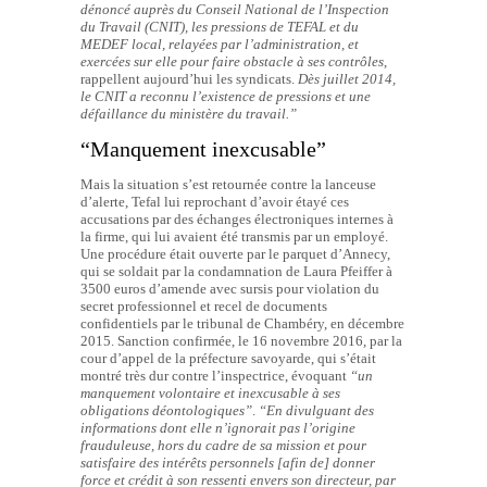
dénoncé auprès du Conseil National de l’Inspection
du Travail (CNIT), les pressions de TEFAL et du
MEDEF local, relayées par l’administration, et
exercées sur elle pour faire obstacle à ses contrôles
,
rappellent aujourd’hui les syndicats.
Dès juillet 2014,
le CNIT a reconnu l’existence de pressions et une
défaillance du ministère du travail.”
“Manquement inexcusable”
Mais la situation s’est retournée contre la lanceuse
d’alerte, Tefal lui reprochant d’avoir étayé ces
accusations par des échanges électroniques internes à
la firme, qui lui avaient été transmis par un employé.
Une procédure était ouverte par le parquet d’Annecy,
qui se soldait par la condamnation de Laura Pfeiffer à
3500 euros d’amende avec sursis pour violation du
secret professionnel et recel de documents
confidentiels par le tribunal de Chambéry, en décembre
2015. Sanction confirmée, le 16 novembre 2016, par la
cour d’appel de la préfecture savoyarde, qui s’était
montré très dur contre l’inspectrice, évoquant
“un
manquement volontaire et inexcusable à ses
obligations déontologiques”
.
“En divulguant des
informations dont elle n’ignorait pas l’origine
frauduleuse, hors du cadre de sa mission et pour
satisfaire des intérêts personnels [afin de] donner
force et crédit à son ressenti envers son directeur, par