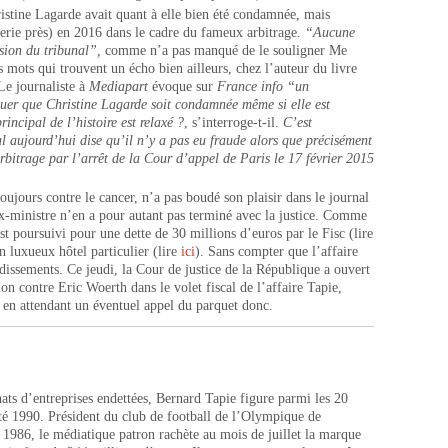
istine Lagarde avait quant à elle bien été condamnée, mais
rerie près) en 2016 dans le cadre du fameux arbitrage.
“Aucune
ision du tribunal”,
comme n’a pas manqué de le souligner Me
mots qui trouvent un écho bien ailleurs, chez l’auteur du livre
Le journaliste à
Mediapart
évoque sur
France info
“un
er que Christine Lagarde soit condamnée même si elle est
incipal de l’histoire est relaxé ?
, s’interroge-t-il.
C’est
l aujourd’hui dise qu’il n’y a pas eu fraude alors que précisément
’arbitrage par l’arrêt de la Cour d’appel de Paris le 17 février 2015
oujours contre le cancer, n’a pas boudé son plaisir dans le journal
’ex-ministre n’en a pour autant pas terminé avec la justice. Comme
st poursuivi pour une dette de 30 millions d’euros par le Fisc (lire
n luxueux hôtel particulier (lire
ici
). Sans compter que l’affaire
issements. Ce jeudi, la Cour de justice de la République a ouvert
on contre Eric Woerth dans le volet fiscal de l’affaire Tapie,
a en attendant un éventuel appel du parquet donc.
ats d’entreprises endettées, Bernard Tapie figure parmi les 20
été 1990. Président du club de football de l’Olympique de
 1986, le médiatique patron rachète au mois de juillet la marque