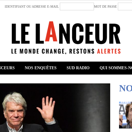
IDENTIFIANT OU ADRESSE E-MAIL
MOT DE PASSE
NCEURS
NOS ENQUÊTES
SUD RADIO
QUI SOMMES-N
NO