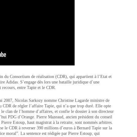
in du Consortium de réalisation (CDR), qui appartient à l’Etat et
aire Adidas. S’engage dès lors une bataille juridique d’une
t recours, entre Tapie et le CDR.
mai 2007, Nicolas Sarkozy nomme Christine Lagarde ministre de
 CDR de régler l’affaire Tapie, qui n’a que trop duré. Elle opte
e clan de l’homme d’affaires, et confie le dossier à son directeur
’hui PDG d’Orange. Pierre Mazeaud, ancien président du conseil
 Pierre Estoup, haut magistrat à la retraite, sont nommés arbitres.
mne le CDR à reverser 390 millions d’euros à Bernard Tapie sur la
ice moral”. La sentence est rédigée par Pierre Estoup, qui