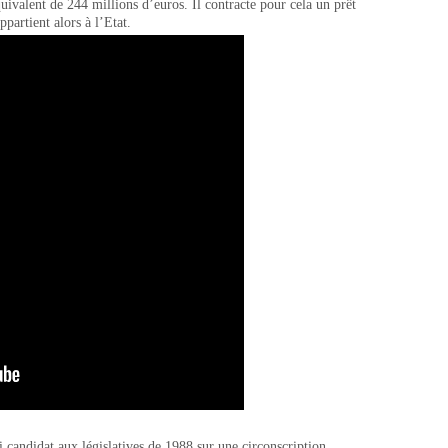
uivalent de 244 millions d’euros. Il contracte pour cela un prêt
ppartient alors à l’Etat.
i candidat aux législatives de 1988 sur une circonscription