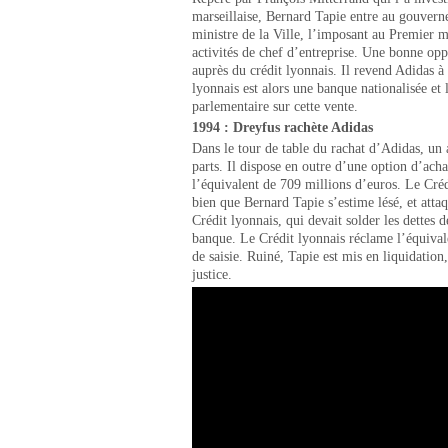
marseillaise, Bernard Tapie entre au gouvern
ministre de la Ville, l’imposant au Premier 
activités de chef d’entreprise. Une bonne op
auprès du crédit lyonnais. Il revend Adidas à
lyonnais est alors une banque nationalisée e
parlementaire sur cette vente.
1994 : Dreyfus rachète Adidas
Dans le tour de table du rachat d’Adidas, u
parts. Il dispose en outre d’une option d’acha
l’équivalent de 709 millions d’euros. Le Cré
bien que Bernard Tapie s’estime lésé, et att
Crédit lyonnais, qui devait solder les dettes 
banque. Le Crédit lyonnais réclame l’équival
de saisie. Ruiné, Tapie est mis en liquidation,
justice.