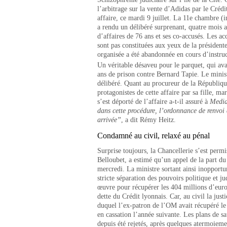
l’arbitrage sur la vente d’Adidas par le Crédi
affaire, ce mardi 9 juillet. La 11e chambre (i
a rendu un délibéré surprenant, quatre mois 
d’affaires de 76 ans et ses co-accusés. Les a
sont pas constituées aux yeux de la président
organisée a été abandonnée en cours d’instruc
Un véritable désaveu pour le parquet, qui ava
ans de prison contre Bernard Tapie. Le minist
délibéré. Quant au procureur de la Républiqu
protagonistes de cette affaire par sa fille, ma
s’est déporté de l’affaire a-t-il assuré à
Media
dans cette procédure, l’ordonnance de renvoi 
arrivée”
, a dit Rémy Heitz.
Condamné au civil, relaxé au pénal
Surprise toujours, la Chancellerie s’est per
Belloubet, a estimé qu’un appel de la part du
mercredi. La ministre sortant ainsi inopportu
stricte séparation des pouvoirs politique et j
œuvre pour récupérer les 404 millions d’euro
dette du Crédit lyonnais. Car, au civil la just
duquel l’ex-patron de l’OM avait récupéré le
en cassation l’année suivante. Les plans de sa
depuis été rejetés, après quelques atermoieme