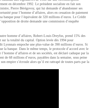
ement en décembre 1992. Le président socialiste en fait son
ministre, Pierre Bérégovoy, qui lui demande d’abandonner ses
portunité pour l’homme d’affaires, alors en cessation de paiement
 sa banque pour l’équivalent de 320 millions d’euros. Le Crédit
t l’opposition de droite demande une commission d’enquête
n autre homme d’affaires, Robert-Louis Dreyfus, prend 15% des
t sur la totalité du capital. Option levée dès 1994 pour
dit Lyonnais empoche une plus-value de 390 millions d’euros. Si
aque la banque. Dans le même temps, le protocole d’accord avec le
de l’homme d’affaires et de ses sociétés, est déclaré caduque par la
ent de 68 millions d’euros, payables dans la semaine, sous peine
 son empire s’écroule alors qu’il est rattrapé de toutes parts par la