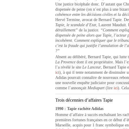
Une justice bicéphale donc. D’autant que Chr
dispensée de peine (on n’est plus à une bizar
cohérence entre les décisions civiles et la déc
Hervé Termine, avocat de Bernard Tapie. Des 
Tapie, le scandale d’Etat
, Laurent Mauduit. 
déraillement”
de la justice.
“Comment expliqu
dispensée de peine alors que Tapie, l’acteur pr
incohérent. Comment expliquer que le tribuna
c’est la fraude qui justifie l’annulation de l
?”
Absent au délibéré, Bernard Tapie, qui lutte t
La Provence
dont il est propriétaire. Mais l
l’a révélé le site
Le Lanceur
, Bernard Tapie e
ici
), à qui il tente notamment de dissimuler u
Adidas pourrait connaître de nouveaux rebond
une nouvelle enquête judiciaire pour concussi
comme l’annonçait
Mediapart
(lire
ici
). Cel
Trois décennies d’affaires Tapie
1990 : Tapie rachète Adidas
Homme d’affaire à succès enchaînant les rach
premières fortunes françaises en ce début d’
Marseille, acquis pour 1 franc symbolique en