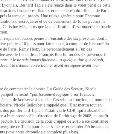
t Lyonnais, Bernard Tapie a été relaxé dans le volet pénal de cette
nfractions financières, fiscales et douanières) du tribunal de Paris
après la tenue du procès. Une relaxe générale pour l’homme
ccusations d’escroquerie et de détournement de fonds publics ne
e, Christine Mée, alors que la qualification d’escroquerie en bande
tion.
it requis de lourdes peines à l’encontre des six prévenus, dont 5
ère public a 10 jours pour faire appel, à compter de l’énoncé du
e de Paris, Rémy Heitz, lié personnellement à l’un des
riée avec le fils de Jean-François Rocchi, un des six prévenus, il
part
.
“Je ne suis jamais intervenu, à quelque titre que ce soit,
devant le tribunal correctionnel ayant été signée avant mon
mise de commenter le dossier. La Garde des Sceaux, Nicole
 parquet ne serait
“pas forcément logique”
, sur France 2,
nément de la réserve à laquelle l’astreint sa fonction, au nom de la
udiciaire. Nicole Belloubet a rappelé que l’Etat mettra tout en
s dus par Bernard Tapie à l’Etat, via le CDR, qui a absorbé la
ice a bien prononcé la rétraction de l’arbitrage de 2008, au profit
 pactole. La décision de la cour d’appel de 2015 a été confirmée
uvegarde de Tapie pour étaler sa dette, et retarder l’échéance ont
nts (voir notre chronologie complète plus bas).