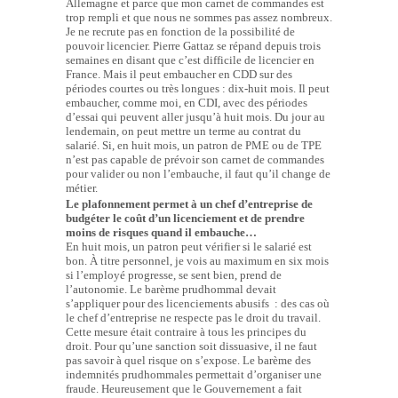
Allemagne et parce que mon carnet de commandes est
trop rempli et que nous ne sommes pas assez nombreux.
Je ne recrute pas en fonction de la possibilité de
pouvoir licencier. Pierre Gattaz se répand depuis trois
semaines en disant que c’est difficile de licencier en
France. Mais il peut embaucher en CDD sur des
périodes courtes ou très longues : dix-huit mois. Il peut
embaucher, comme moi, en CDI, avec des périodes
d’essai qui peuvent aller jusqu’à huit mois. Du jour au
lendemain, on peut mettre un terme au contrat du
salarié. Si, en huit mois, un patron de PME ou de TPE
n’est pas capable de prévoir son carnet de commandes
pour valider ou non l’embauche, il faut qu’il change de
métier.
Le plafonnement permet à un chef d’entreprise de
budgéter le coût d’un licenciement et de prendre
moins de risques quand il embauche…
En huit mois, un patron peut vérifier si le salarié est
bon. À titre personnel, je vois au maximum en six mois
si l’employé progresse, se sent bien, prend de
l’autonomie. Le barème prudhommal devait
s’appliquer pour des licenciements abusifs : des cas où
le chef d’entreprise ne respecte pas le droit du travail.
Cette mesure était contraire à tous les principes du
droit. Pour qu’une sanction soit dissuasive, il ne faut
pas savoir à quel risque on s’expose. Le barème des
indemnités prudhommales permettait d’organiser une
fraude. Heureusement que le Gouvernement a fait