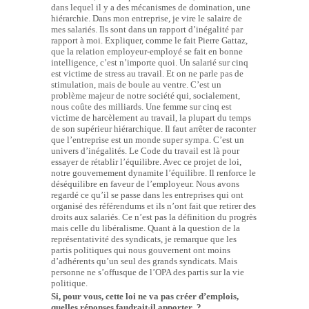
dans lequel il y a des mécanismes de domination, une
hiérarchie. Dans mon entreprise, je vire le salaire de
mes salariés. Ils sont dans un rapport d’inégalité par
rapport à moi. Expliquer, comme le fait Pierre Gattaz,
que la relation employeur-employé se fait en bonne
intelligence, c’est n’importe quoi. Un salarié sur cinq
est victime de stress au travail. Et on ne parle pas de
stimulation, mais de boule au ventre. C’est un
problème majeur de notre société qui, socialement,
nous coûte des milliards. Une femme sur cinq est
victime de harcèlement au travail, la plupart du temps
de son supérieur hiérarchique. Il faut arrêter de raconter
que l’entreprise est un monde super sympa. C’est un
univers d’inégalités. Le Code du travail est là pour
essayer de rétablir l’équilibre. Avec ce projet de loi,
notre gouvernement dynamite l’équilibre. Il renforce le
déséquilibre en faveur de l’employeur. Nous avons
regardé ce qu’il se passe dans les entreprises qui ont
organisé des référendums et ils n’ont fait que retirer des
droits aux salariés. Ce n’est pas la définition du progrès
mais celle du libéralisme. Quant à la question de la
représentativité des syndicats, je remarque que les
partis politiques qui nous gouvernent ont moins
d’adhérents qu’un seul des grands syndicats. Mais
personne ne s’offusque de l’OPA des partis sur la vie
politique.
Si, pour vous, cette loi ne va pas créer d’emplois,
quelles réponses faudrait-il apporter ?