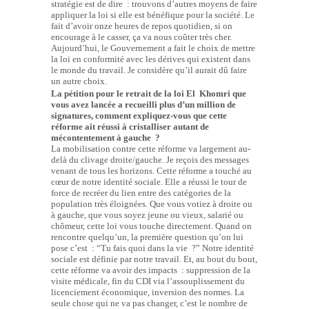
stratégie est de dire : trouvons d’autres moyens de faire
appliquer la loi si elle est bénéfique pour la société. Le
fait d’avoir onze heures de repos quotidien, si on
encourage à le casser, ça va nous coûter très cher.
Aujourd’hui, le Gouvernement a fait le choix de mettre
la loi en conformité avec les dérives qui existent dans
le monde du travail. Je considère qu’il aurait dû faire
un autre choix.
La pétition pour le retrait de la loi El Khomri que
vous avez lancée a recueilli plus d’un million de
signatures, comment expliquez-vous que cette
réforme ait réussi à cristalliser autant de
mécontentement à gauche ?
La mobilisation contre cette réforme va largement au-
delà du clivage droite/gauche. Je reçois des messages
venant de tous les horizons. Cette réforme a touché au
cœur de notre identité sociale. Elle a réussi le tour de
force de recréer du lien entre des catégories de la
population très éloignées. Que vous votiez à droite ou
à gauche, que vous soyez jeune ou vieux, salarié ou
chômeur, cette loi vous touche directement. Quand on
rencontre quelqu’un, la première question qu’on lui
pose c’est : “Tu fais quoi dans la vie ?” Notre identité
sociale est définie par notre travail. Et, au bout du bout,
cette réforme va avoir des impacts : suppression de la
visite médicale, fin du CDI via l’assouplissement du
licenciement économique, inversion des normes. La
seule chose qui ne va pas changer, c’est le nombre de