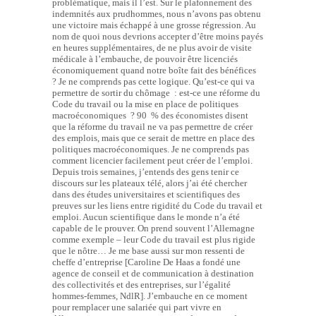
problématique, mais il l’est. Sur le plafonnement des
indemnités aux prudhommes, nous n’avons pas obtenu
une victoire mais échappé à une grosse régression. Au
nom de quoi nous devrions accepter d’être moins payés
en heures supplémentaires, de ne plus avoir de visite
médicale à l’embauche, de pouvoir être licenciés
économiquement quand notre boîte fait des bénéfices
? Je ne comprends pas cette logique. Qu’est-ce qui va
permettre de sortir du chômage : est-ce une réforme du
Code du travail ou la mise en place de politiques
macroéconomiques ? 90 % des économistes disent
que la réforme du travail ne va pas permettre de créer
des emplois, mais que ce serait de mettre en place des
politiques macroéconomiques. Je ne comprends pas
comment licencier facilement peut créer de l’emploi.
Depuis trois semaines, j’entends des gens tenir ce
discours sur les plateaux télé, alors j’ai été chercher
dans des études universitaires et scientifiques des
preuves sur les liens entre rigidité du Code du travail et
emploi. Aucun scientifique dans le monde n’a été
capable de le prouver. On prend souvent l’Allemagne
comme exemple – leur Code du travail est plus rigide
que le nôtre… Je me base aussi sur mon ressenti de
cheffe d’entreprise [Caroline De Haas a fondé une
agence de conseil et de communication à destination
des collectivités et des entreprises, sur l’égalité
hommes-femmes, NdlR]. J’embauche en ce moment
pour remplacer une salariée qui part vivre en