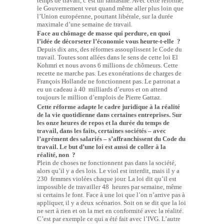
temps de travail, c’est un fantasme. Avec cette réforme,
le Gouvernement veut quand même aller plus loin que
l’Union européenne, pourtant libérale, sur la durée
maximale d’une semaine de travail.
Face au chômage de masse qui perdure, en quoi
l’idée de décorseter l’économie vous heurte-t-elle ?
Depuis dix ans, des réformes assouplissent le Code du
travail. Toutes sont allées dans le sens de cette loi El
Kohmri et nous avons 6 millions de chômeurs. Cette
recette ne marche pas. Les exonérations de charges de
François Hollande ne fonctionnent pas. Le patronat a
eu un cadeau à 40 milliards d’euros et on attend
toujours le million d’emplois de Pierre Gattaz.
Cette réforme adapte le cadre juridique à la réalité
de la vie quotidienne dans certaines entreprises. Sur
les onze heures de repos et la durée du temps de
travail, dans les faits, certaines sociétés – avec
l’agrément des salariés – s’affranchissent du Code du
travail. Le but d’une loi est aussi de coller à la
réalité, non ?
Plein de choses ne fonctionnent pas dans la société,
alors qu’il y a des lois. Le viol est interdit, mais il y a
230 femmes violées chaque jour. La loi dit qu’il est
impossible de travailler 48 heures par semaine, même
si certains le font. Face à une loi que l’on n’arrive pas à
appliquer, il y a deux scénarios. Soit on se dit que la loi
ne sert à rien et on la met en conformité avec la réalité.
C’est par exemple ce qui a été fait avec l’IVG. L’autre