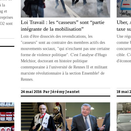
 la
ng et
reprises
Loi Travail : les “casseurs” sont “partie
Uber, 
CO2 sont
intégrante de la mobilisation”
taxe s
Loin d'être dissociés des revendications, les
Une régu
"casseurs" sont au contraire des membres actifs des
comme Ub
mouvements sociaux, "qui n'excluent pas une certaine
concurre
forme de violence politique". C'est l'analyse d'Hugo
cible. C
Melchior, doctorant en histoire politique
d'économ
contemporaine à l'université de Rennes II et militant
marxiste révolutionnaire à la section Ensemble! de
Rennes.
24 mai 2016 Par
Jérémy Jeantet
18 mai 