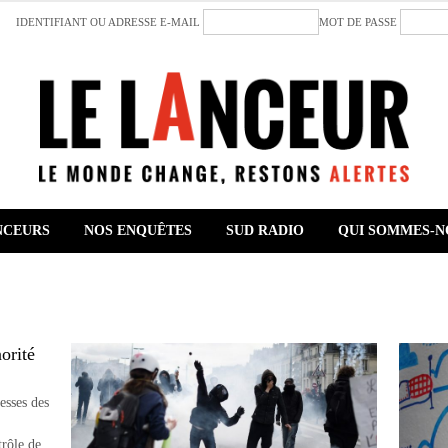
IDENTIFIANT OU ADRESSE E-MAIL
MOT DE PASSE
NCEURS
NOS ENQUÊTES
SUD RADIO
QUI SOMMES-N
orité
esses des
trôle de