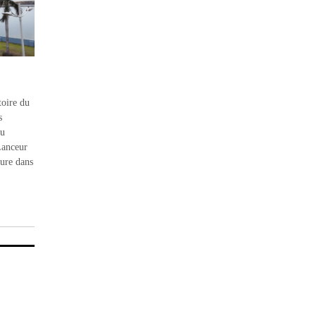
toire du
s
du
Lanceur
sure dans