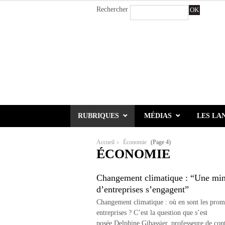
Rechercher
OK
RUBRIQUES
MÉDIAS
LES LA
Accueil
Économie
(Page 4)
ÉCONOMIE
Changement climatique : “Une min
d’entreprises s’engagent”
Changement climatique : où en sont les prom
entreprises ? C’est la question que s’est
posée Delphine Gibassier, professeure de con