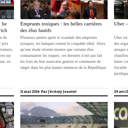
 lie
Emprunts toxiques : les belles carrières
Uber –
rich
des élus fautifs
un du
Plusieurs années après le scandale des emprunts
Uber est
2 prix
toxiques, les banques restent le coupable idéal. Alors
des orga
rsitaire,
qu'une étude récente montre que certains élus
attaque e
res sur
connaissaient les risques, ces derniers n'ont pas fait
chauffeu
mai, en
les frais de leur mauvaise gestion et continuent de
lutter co
siéger dans les plus hautes instances de la République.
fiscalité
juridiqu
11 mai 2016 Par
Jérémy Jeantet
29 avri