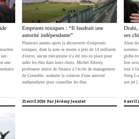
ide
Emprunts toxiques : “Il faudrait une
Drahi,
autorité indépendante”
ses ch
Plusieurs années après la découverte d'emprunts
Ainsi do
aractère
toxiques, dont la note se monte à près de 14 milliards
sommes n
 sur-
d'euros, aucun mécanisme n'a été mis en place pour
globe-tr
st une
aider les élus dans leurs choix. Michel Albouy,
lien ave
émentaire
professeur senior de finance à l'école de management
tout à fa
de Grenoble, souhaite la création d'une autorité
Stieg La
indépendante pour conseiller les élus.
son jet 
21 avril 2016 Par
Jérémy Jeantet
6 avril