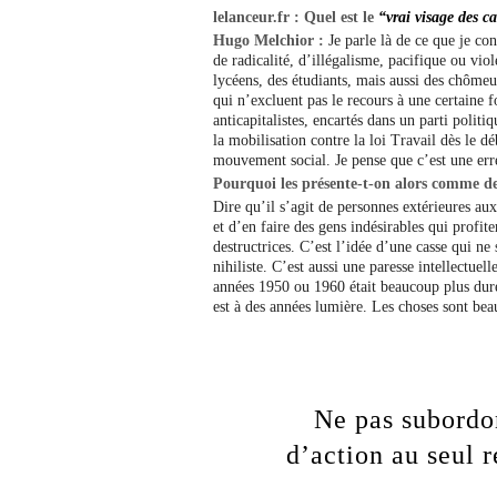
lelanceur.fr : Quel est le
“vrai visage des c
Hugo Melchior :
Je parle là de ce que je co
de radicalité, d’illégalisme, pacifique ou viol
lycéens, des étudiants, mais aussi des chômeur
qui n’excluent pas le recours à une certaine f
anticapitalistes, encartés dans un parti politi
la mobilisation contre la loi Travail dès le d
mouvement social. Je pense que c’est une err
Pourquoi les présente-t-on alors comme d
Dire qu’il s’agit de personnes extérieures au
et d’en faire des gens indésirables qui profit
destructrices. C’est l’idée d’une casse qui ne
nihiliste. C’est aussi une paresse intellectuel
années 1950 ou 1960 était beaucoup plus dure
est à des années lumière. Les choses sont bea
Ne pas subordon
d’action au seul r