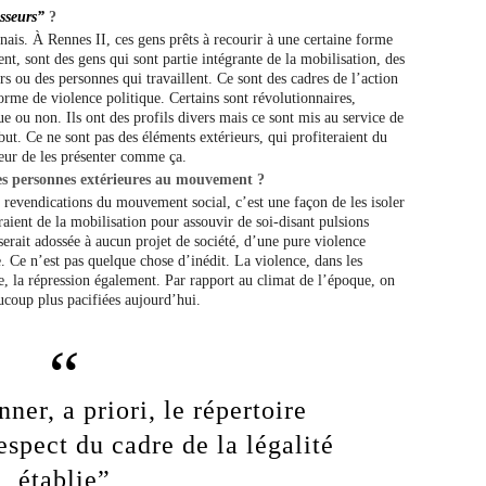
asseurs”
?
nnais. À Rennes II, ces gens prêts à recourir à une certaine forme
ent, sont des gens qui sont partie intégrante de la mobilisation, des
s ou des personnes qui travaillent. Ce sont des cadres de l’action
orme de violence politique. Certains sont révolutionnaires,
que ou non. Ils ont des profils divers mais ce sont mis au service de
ébut. Ce ne sont pas des éléments extérieurs, qui profiteraient du
eur de les présenter comme ça.
es personnes extérieures au mouvement ?
x revendications du mouvement social, c’est une façon de les isoler
eraient de la mobilisation pour assouvir de soi-disant pulsions
 serait adossée à aucun projet de société, d’une pure violence
le. Ce n’est pas quelque chose d’inédit. La violence, dans les
, la répression également. Par rapport au climat de l’époque, on
ucoup plus pacifiées aujourd’hui.
ner, a priori, le répertoire
espect du cadre de la légalité
établie”