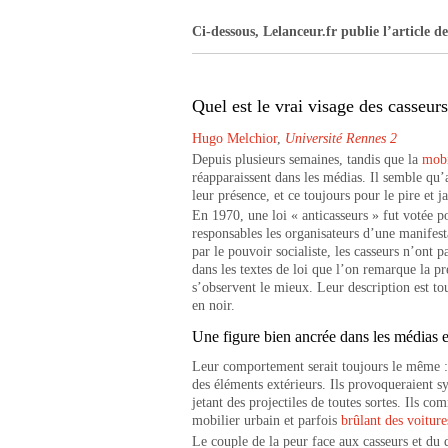
Ci-dessous, Lelanceur.fr publie l’article d
Quel est le vrai visage des casseurs
Hugo Melchior
,
Université Rennes 2
Depuis plusieurs semaines, tandis que la
mobi
réapparaissent dans les médias. Il semble qu
leur présence, et ce toujours pour le pire et j
En 1970, une loi « anticasseurs » fut votée 
responsables les organisateurs d’une manifest
par le pouvoir socialiste, les casseurs n’ont 
dans les textes de loi que l’on remarque la pr
s’observent le mieux. Leur description est tou
en noir.
Une figure bien ancrée dans les médias e
Leur comportement serait toujours le même : i
des éléments extérieurs. Ils provoqueraient sy
jetant des projectiles de toutes sortes. Ils co
mobilier urbain et parfois
brûlant des voiture
Le couple de la peur face aux casseurs et du d