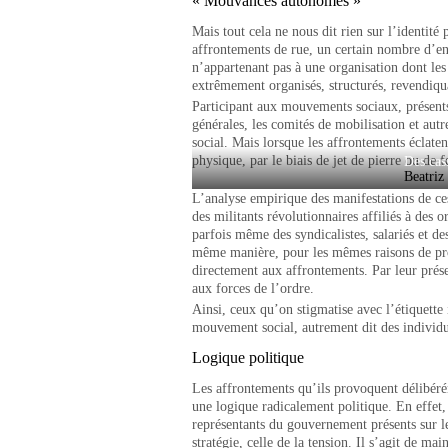
« Mouvances autonomes »
Mais tout cela ne nous dit rien sur l’identité 
affrontements de rue, un certain nombre d’e
n’appartenant pas à une organisation dont les 
extrêmement organisés, structurés, revendiqua
Participant aux mouvements sociaux, présents 
générales, les comités de mobilisation et aut
social. Mais lorsque les affrontements éclaten
physique, par le biais de jet de pierre ou de f
Des cas
Beatriz 
L’analyse empirique des manifestations de ces
des militants révolutionnaires affiliés à des o
parfois même des syndicalistes, salariés et de
même manière, pour les mêmes raisons de prot
directement aux affrontements. Par leur prése
aux forces de l’ordre.
Ainsi, ceux qu’on stigmatise avec l’étiquette 
mouvement social, autrement dit des individu
Logique politique
Les affrontements qu’ils provoquent délibér
une logique radicalement politique. En effet, c
représentants du gouvernement présents sur le
stratégie, celle de la tension. Il s’agit de mai