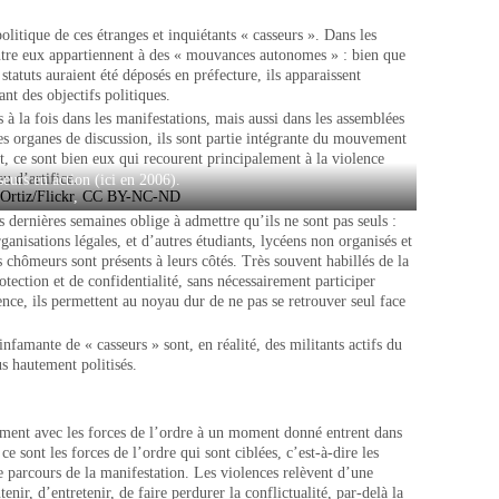
politique de ces étranges et inquiétants « casseurs ». Dans les
ntre eux appartiennent à des « mouvances autonomes » : bien que
statuts auraient été déposés en préfecture, ils apparaissent
nt des objectifs politiques.
à la fois dans les manifestations, mais aussi dans les assemblées
res organes de discussion, ils sont partie intégrante du mouvement
t, ce sont bien eux qui recourent principalement à la violence
eu d’artifice.
seurs en action (ici en 2006).
Ortiz/Flickr
,
CC BY-NC-ND
 dernières semaines oblige à admettre qu’ils ne sont pas seuls :
rganisations légales, et d’autres étudiants, lycéens non organisés et
s chômeurs sont présents à leurs côtés. Très souvent habillés de la
ection et de confidentialité, sans nécessairement participer
nce, ils permettent au noyau dur de ne pas se retrouver seul face
infamante de « casseurs » sont, en réalité, des militants actifs du
s hautement politisés.
ément avec les forces de l’ordre à un moment donné entrent dans
e sont les forces de l’ordre qui sont ciblées, c’est-à-dire les
 parcours de la manifestation. Les violences relèvent d’une
ntenir, d’entretenir, de faire perdurer la conflictualité, par-delà la