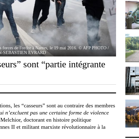
les forces de l'ordre à Nantes, le 19 mai 2016. © AFP PHOTO /
N-SEBASTIEN EVRARD
seurs” sont “partie intégrante
tions, les “casseurs” sont au contraire des membres
ui n’excluent pas une certaine forme de violence
Melchior, doctorant en histoire politique
nes II et militant marxiste révolutionnaire à la