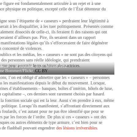
te figure est fondamentalement articulée à un rejet et à une
e physique en politique, excepté celle de l’État détenteur du
gne sous l’étiquette de « casseurs » perdraient leur légitimité à
serait à les disqualifier, à les tuer politiquement. Présentés comme
alement dissociés de celle-ci, ils feraient fi des raisons qui ont
eraient d’ailleurs pas. Pire, ils seraient dans un rapport
manifestations légales qu’ils s’efforceraient de faire dégénérer
un concentré de violences.
publics et les médias, les « casseurs » ne sont pas des citoyens qui
n des personnes sans réelle idéologie, qui prendraient
rue pour assouvir leurs pulsions destructrices.
eutes à la Réunion, le 22 février 2012.
ne Bommert/Flickr
,
CC BY
ions, l’on est obligé d’admettre que les « casseurs » – personnes
ans les manifestations depuis le début du mouvement. Lorsque,
trines d’établissements – banques, boîtes d’intérim, hôtels de luxe,
 capitalisme –, ces derniers sont rarement choisis par hasard.
e la fonction sociale qui est la leur. Aussi s’en prendre à eux, même
politique. Lorsqu’ils manifestent, s’affrontant directement aux
s foulards, c’est autant pour ne pas être identifié que pour se
 par les forces de l’ordre. De plus si ces « casseurs » ont des
sques ou autres éléments de type armure, c’est bien pour se
rs de flashball pouvant engendrer
des lésions irréversibles
.