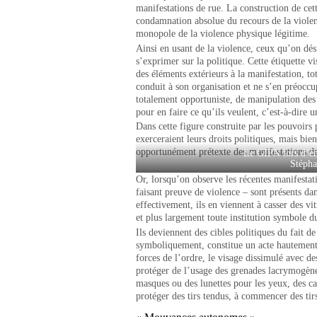
manifestations de rue. La construction de cet
condamnation absolue du recours de la violenc
monopole de la violence physique légitime.
Ainsi en usant de la violence, ceux qu’on dési
s’exprimer sur la politique. Cette étiquette vi
des éléments extérieurs à la manifestation, tot
conduit à son organisation et ne s’en préoccup
totalement opportuniste, de manipulation des 
pour en faire ce qu’ils veulent, c’est-à-dire 
Dans cette figure construite par les pouvoirs 
exerceraient leurs droits politiques, mais bie
opportunément prétexte des manifestations de 
Le GIPN lors d’ém
Stépha
Or, lorsqu’on observe les récentes manifestat
faisant preuve de violence – sont présents d
effectivement, ils en viennent à casser des vi
et plus largement toute institution symbole du
Ils deviennent des cibles politiques du fait d
symboliquement, constitue un acte hautement 
forces de l’ordre, le visage dissimulé avec de
protéger de l’usage des grenades lacrymogènes
masques ou des lunettes pour les yeux, des ca
protéger des tirs tendus, à commencer des ti