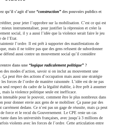
vez qu’il s’agit d’une
“construction”
des pouvoirs publics et
réditer, pour jeter l’opprobre sur la mobilisation. C’est ce qui est
r mieux instrumentaliser, pour justifier la répression et créer la
ent social, il y a aussi l’idée que la violence serait faire le jeu
 de l’Etat.
aintenir l’ordre. Il est prêt à supporter des manifestations de
que, mais il ne tolère pas que des gens refusent de subordonner
Il se défend aussi contre un mouvement social qu’il considère
e rentre dans une
“logique radicalement politique”
?
ion des modes d’action, savoir si on inclut au mouvement une
. Ça peut être des actions d’occupation mais aussi une stratégie
c les forces de l’ordre de manière raisonnée. L’idée est de ne pas
u seul respect du cadre de la légalité établie, à être prêt à assumer
, mais la violence politique seule est inefficace.
on intenable pour le pouvoir, comment être le plus nombreux dans
on pour donner envie aux gens de se mobiliser. Ça passe par des
sont carrément dedans. Ce n’est pas un gage de réussite, mais ça peut
t de force et le recul du Gouvernement. Le CPE reste un cas
tante dans les universités françaises, avec jusqu’à 3 millions de
rfois violents avec les forces de l’ordre. Cette articulation entre