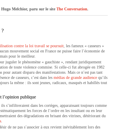
e Hugo Melchior, paru sur le site
The Conversation
.
 ?
lisation contre la loi travail se poursuit
, les fameux « casseurs »
’aucun mouvement social en France ne puisse faire l’économie de
amais pour le meilleur.
pour juguler le phénomène « gauchiste », rendant juridiquement
ation de toute violence commise. Si celle-ci fut abrogée en 1982
pas pour autant disparu des manifestations. Mais ce n’est pas tant
ésence de casseurs, c’est dans les
médias de grande audience
qu’ils
jours la même : ils sont jeunes, radicaux, masqués et habillés tout
t l’opinion publique
ls s’infiltreraient dans les cortèges, apparaissant toujours comme
stématiquement les forces de l’ordre en les insultant ou en leur
mmettraient des dégradations en brisant des vitrines, détériorant du
s
.
ésir de ne pas s’associer à eux revient inévitablement lors des