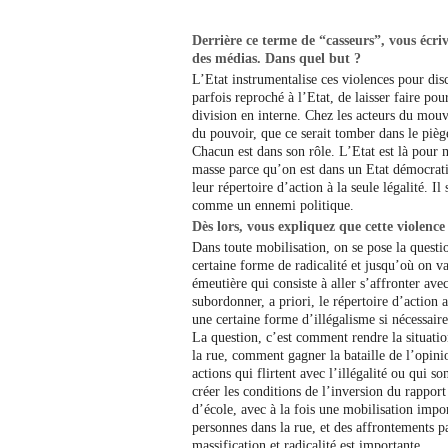
Derrière ce terme de “casseurs”, vous écri
des médias. Dans quel but ?
L’Etat instrumentalise ces violences pour disc
parfois reproché à l’Etat, de laisser faire pou
division en interne. Chez les acteurs du mouvem
du pouvoir, que ce serait tomber dans le piège
Chacun est dans son rôle. L’Etat est là pour m
masse parce qu’on est dans un Etat démocrati
leur répertoire d’action à la seule légalité. 
comme un ennemi politique.
Dès lors, vous expliquez que cette violenc
Dans toute mobilisation, on se pose la quest
certaine forme de radicalité et jusqu’où on va
émeutière qui consiste à aller s’affronter ave
subordonner, a priori, le répertoire d’action a
une certaine forme d’illégalisme si nécessaire
La question, c’est comment rendre la situati
la rue, comment gagner la bataille de l’opini
actions qui flirtent avec l’illégalité ou qui 
créer les conditions de l’inversion du rappor
d’école, avec à la fois une mobilisation impor
personnes dans la rue, et des affrontements pa
massification et radicalité est importante.