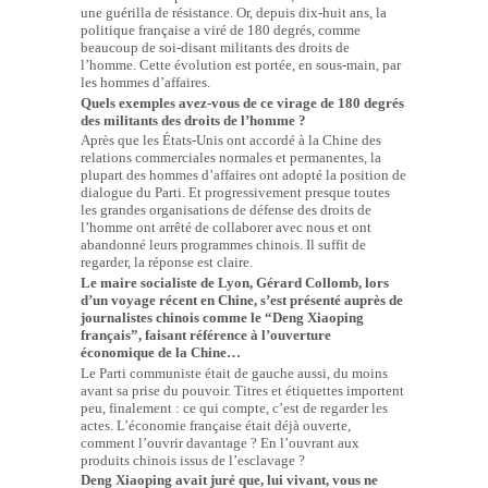
une guérilla de résistance. Or, depuis dix-huit ans, la
politique française a viré de 180 degrés, comme
beaucoup de soi-disant militants des droits de
l’homme. Cette évolution est portée, en sous-main, par
les hommes d’affaires.
Quels exemples avez-vous de ce virage de 180 degrés
des militants des droits de l’homme ?
Après que les États-Unis ont accordé à la Chine des
relations commerciales normales et permanentes, la
plupart des hommes d’affaires ont adopté la position de
dialogue du Parti. Et progressivement presque toutes
les grandes organisations de défense des droits de
l’homme ont arrêté de collaborer avec nous et ont
abandonné leurs programmes chinois. Il suffit de
regarder, la réponse est claire.
Le maire socialiste de Lyon, Gérard Collomb, lors
d’un voyage récent en Chine, s’est présenté auprès de
journalistes chinois comme le “Deng Xiaoping
français”, faisant référence à l’ouverture
économique de la Chine…
Le Parti communiste était de gauche aussi, du moins
avant sa prise du pouvoir. Titres et étiquettes importent
peu, finalement : ce qui compte, c’est de regarder les
actes. L’économie française était déjà ouverte,
comment l’ouvrir davantage ? En l’ouvrant aux
produits chinois issus de l’esclavage ?
Deng Xiaoping avait juré que, lui vivant, vous ne