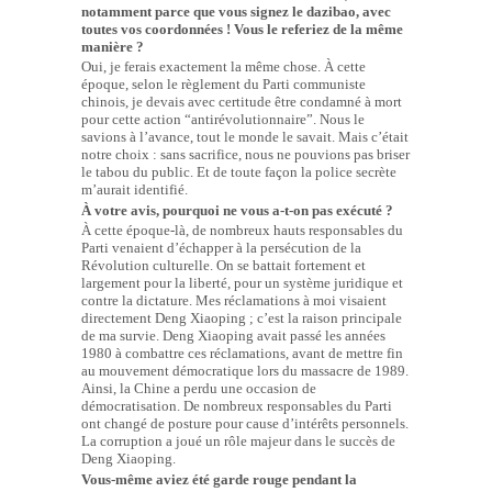
notamment parce que vous signez le dazibao, avec
toutes vos coordonnées ! Vous le referiez de la même
manière ?
Oui, je ferais exactement la même chose. À cette
époque, selon le règlement du Parti communiste
chinois, je devais avec certitude être condamné à mort
pour cette action “antirévolutionnaire”. Nous le
savions à l’avance, tout le monde le savait. Mais c’était
notre choix : sans sacrifice, nous ne pouvions pas briser
le tabou du public. Et de toute façon la police secrète
m’aurait identifié.
À votre avis, pourquoi ne vous a-t-on pas exécuté ?
À cette époque-là, de nombreux hauts responsables du
Parti venaient d’échapper à la persécution de la
Révolution culturelle. On se battait fortement et
largement pour la liberté, pour un système juridique et
contre la dictature. Mes réclamations à moi visaient
directement Deng Xiaoping ; c’est la raison principale
de ma survie. Deng Xiaoping avait passé les années
1980 à combattre ces réclamations, avant de mettre fin
au mouvement démocratique lors du massacre de 1989.
Ainsi, la Chine a perdu une occasion de
démocratisation. De nombreux responsables du Parti
ont changé de posture pour cause d’intérêts personnels.
La corruption a joué un rôle majeur dans le succès de
Deng Xiaoping.
Vous-même aviez été garde rouge pendant la