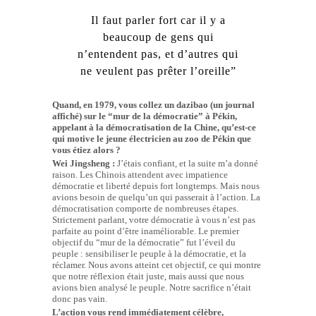
Il faut parler fort car il y a
beaucoup de gens qui
n’entendent pas, et d’autres qui
ne veulent pas prêter l’oreille”
Quand, en 1979, vous collez un dazibao (un journal
affiché) sur le “mur de la démocratie” à Pékin,
appelant à la démocratisation de la Chine, qu’est-ce
qui motive le jeune électricien au zoo de Pékin que
vous étiez alors ?
Wei Jingsheng :
J’étais confiant, et la suite m’a donné
raison. Les Chinois attendent avec impatience
démocratie et liberté depuis fort longtemps. Mais nous
avions besoin de quelqu’un qui passerait à l’action. La
démocratisation comporte de nombreuses étapes.
Strictement parlant, votre démocratie à vous n’est pas
parfaite au point d’être inaméliorable. Le premier
objectif du “mur de la démocratie” fut l’éveil du
peuple : sensibiliser le peuple à la démocratie, et la
réclamer. Nous avons atteint cet objectif, ce qui montre
que notre réflexion était juste, mais aussi que nous
avions bien analysé le peuple. Notre sacrifice n’était
donc pas vain.
L’action vous rend immédiatement célèbre,