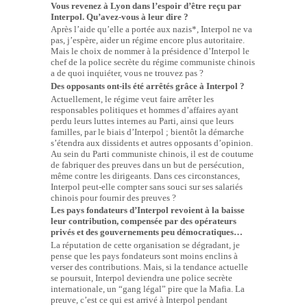
Vous revenez à Lyon dans l’espoir d’être reçu par
Interpol. Qu’avez-vous à leur dire ?
Après l’aide qu’elle a portée aux nazis*, Interpol ne va
pas, j’espère, aider un régime encore plus autoritaire.
Mais le choix de nommer à la présidence d’Interpol le
chef de la police secrète du régime communiste chinois
a de quoi inquiéter, vous ne trouvez pas ?
Des opposants ont-ils été arrêtés grâce à Interpol ?
Actuellement, le régime veut faire arrêter les
responsables politiques et hommes d’affaires ayant
perdu leurs luttes internes au Parti, ainsi que leurs
familles, par le biais d’Interpol ; bientôt la démarche
s’étendra aux dissidents et autres opposants d’opinion.
Au sein du Parti communiste chinois, il est de coutume
de fabriquer des preuves dans un but de persécution,
même contre les dirigeants. Dans ces circonstances,
Interpol peut-elle compter sans souci sur ses salariés
chinois pour fournir des preuves ?
Les pays fondateurs d’Interpol revoient à la baisse
leur contribution, compensée par des opérateurs
privés et des gouvernements peu démocratiques…
La réputation de cette organisation se dégradant, je
pense que les pays fondateurs sont moins enclins à
verser des contributions. Mais, si la tendance actuelle
se poursuit, Interpol deviendra une police secrète
internationale, un “gang légal” pire que la Mafia. La
preuve, c’est ce qui est arrivé à Interpol pendant