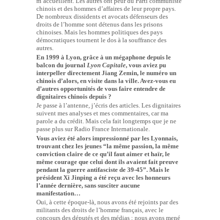
m’accueillent. Les autres ont peur du Parti communiste
chinois et des hommes d’affaires de leur propre pays.
De nombreux dissidents et avocats défenseurs des
droits de l’homme sont détenus dans les prisons
chinoises. Mais les hommes politiques des pays
démocratiques tournent le dos à la souffrance des
autres.
En 1999 à Lyon, grâce à un mégaphone depuis le
balcon du journal
Lyon Capitale
, vous aviez pu
interpeller directement Jiang Zemin, le numéro un
chinois d’alors, en visite dans la ville. Avez-vous eu
d’autres opportunités de vous faire entendre de
dignitaires chinois
depuis ?
Je passe à l’antenne, j’écris des articles. Les dignitaires
suivent mes analyses et mes commentaires, car ma
parole a du crédit. Mais cela fait longtemps que je ne
passe plus sur Radio France Internationale.
Vous aviez été alors impressionné par les Lyonnais,
trouvant chez les jeunes “la même passion, la même
conviction claire de ce qu’il faut aimer et haïr, le
même courage que celui dont ils avaient fait preuve
pendant la guerre antifasciste de 39-45”. Mais le
président Xi Jinping a été reçu avec les honneurs
l’année dernière, sans susciter aucune
manifestation…
Oui, à cette époque-là, nous avons été rejoints par des
militants des droits de l’homme français, avec le
concours des députés et des médias ; nous avons mené