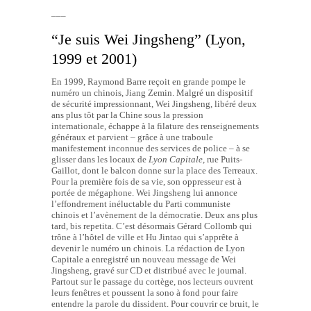
–––
“Je suis Wei Jingsheng” (Lyon,
1999 et 2001)
En 1999, Raymond Barre reçoit en grande pompe le
numéro un chinois, Jiang Zemin. Malgré un dispositif
de sécurité impressionnant, Wei Jingsheng, libéré deux
ans plus tôt par la Chine sous la pression
internationale, échappe à la filature des renseignements
généraux et parvient – grâce à une traboule
manifestement inconnue des services de police – à se
glisser dans les locaux de
Lyon Capitale
, rue Puits-
Gaillot, dont le balcon donne sur la place des Terreaux.
Pour la première fois de sa vie, son oppresseur est à
portée de mégaphone. Wei Jingsheng lui annonce
l’effondrement inéluctable du Parti communiste
chinois et l’avènement de la démocratie. Deux ans plus
tard, bis repetita. C’est désormais Gérard Collomb qui
trône à l’hôtel de ville et Hu Jintao qui s’apprête à
devenir le numéro un chinois. La rédaction de Lyon
Capitale a enregistré un nouveau message de Wei
Jingsheng, gravé sur CD et distribué avec le journal.
Partout sur le passage du cortège, nos lecteurs ouvrent
leurs fenêtres et poussent la sono à fond pour faire
entendre la parole du dissident. Pour couvrir ce bruit, le