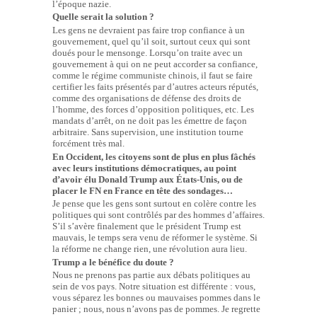
l’époque nazie.
Quelle serait la solution ?
Les gens ne devraient pas faire trop confiance à un
gouvernement, quel qu’il soit, surtout ceux qui sont
doués pour le mensonge. Lorsqu’on traite avec un
gouvernement à qui on ne peut accorder sa confiance,
comme le régime communiste chinois, il faut se faire
certifier les faits présentés par d’autres acteurs réputés,
comme des organisations de défense des droits de
l’homme, des forces d’opposition politiques, etc. Les
mandats d’arrêt, on ne doit pas les émettre de façon
arbitraire. Sans supervision, une institution tourne
forcément très mal.
En Occident, les citoyens sont de plus en plus fâchés
avec leurs institutions démocratiques, au point
d’avoir élu Donald Trump aux États-Unis, ou de
placer le FN en France en tête des sondages…
Je pense que les gens sont surtout en colère contre les
politiques qui sont contrôlés par des hommes d’affaires.
S’il s’avère finalement que le président Trump est
mauvais, le temps sera venu de réformer le système. Si
la réforme ne change rien, une révolution aura lieu.
Trump a le bénéfice du doute ?
Nous ne prenons pas partie aux débats politiques au
sein de vos pays. Notre situation est différente : vous,
vous séparez les bonnes ou mauvaises pommes dans le
panier ; nous, nous n’avons pas de pommes. Je regrette