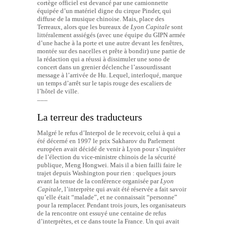
cortège officiel est devancé par une camionnette
équipée d’un matériel digne du cirque Pinder, qui
diffuse de la musique chinoise. Mais, place des
Terreaux, alors que les bureaux de
Lyon Capitale
sont
littéralement assiégés (avec une équipe du GIPN armée
d’une hache à la porte et une autre devant les fenêtres,
montée sur des nacelles et prête à bondir) une partie de
la rédaction qui a réussi à dissimuler une sono de
concert dans un grenier déclenche l’assourdissant
message à l’arrivée de Hu. Lequel, interloqué, marque
un temps d’arrêt sur le tapis rouge des escaliers de
l’hôtel de ville.
–––
La terreur des traducteurs
Malgré le refus d’Interpol de le recevoir, celui à qui a
été décerné en 1997 le prix Sakharov du Parlement
européen avait décidé de venir à Lyon pour s’inquiéter
de l’élection du vice-ministre chinois de la sécurité
publique, Meng Hongwei. Mais il a bien failli faire le
trajet depuis Washington pour rien : quelques jours
avant la tenue de la conférence organisée par
Lyon
Capitale
, l’interprète qui avait été réservée a fait savoir
qu’elle était “malade”, et ne connaissait “personne”
pour la remplacer. Pendant trois jours, les organisateurs
de la rencontre ont essuyé une centaine de refus
d’interprètes, et ce dans toute la France. Un qui avait