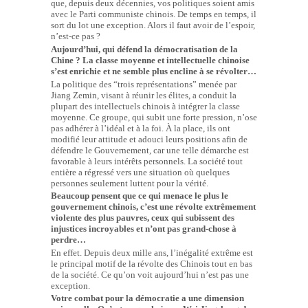
que, depuis deux décennies, vos politiques soient amis
avec le Parti communiste chinois. De temps en temps, il
sort du lot une exception. Alors il faut avoir de l’espoir,
n’est-ce pas ?
Aujourd’hui, qui défend la démocratisation de la
Chine ? La classe moyenne et intellectuelle chinoise
s’est enrichie et ne semble plus encline à se révolter…
La politique des “trois représentations” menée par
Jiang Zemin, visant à réunir les élites, a conduit la
plupart des intellectuels chinois à intégrer la classe
moyenne. Ce groupe, qui subit une forte pression, n’ose
pas adhérer à l’idéal et à la foi. À la place, ils ont
modifié leur attitude et adouci leurs positions afin de
défendre le Gouvernement, car une telle démarche est
favorable à leurs intérêts personnels. La société tout
entière a régressé vers une situation où quelques
personnes seulement luttent pour la vérité.
Beaucoup pensent que ce qui menace le plus le
gouvernement chinois, c’est une révolte extrêmement
violente des plus pauvres, ceux qui subissent des
injustices incroyables et n’ont pas grand-chose à
perdre…
En effet. Depuis deux mille ans, l’inégalité extrême est
le principal motif de la révolte des Chinois tout en bas
de la société. Ce qu’on voit aujourd’hui n’est pas une
exception.
Votre combat pour la démocratie a une dimension