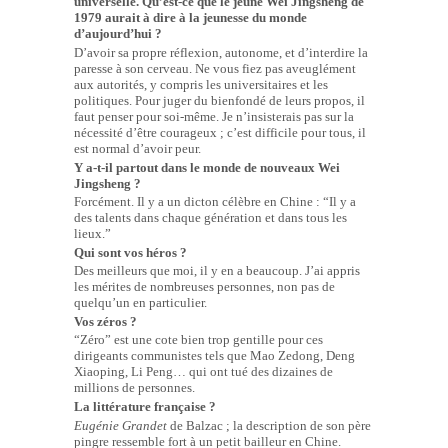
universelle. Qu’est-ce que le jeune Wei Jingsheng de
1979 aurait à dire à la jeunesse du monde
d’aujourd’hui ?
D’avoir sa propre réflexion, autonome, et d’interdire la
paresse à son cerveau. Ne vous fiez pas aveuglément
aux autorités, y compris les universitaires et les
politiques. Pour juger du bienfondé de leurs propos, il
faut penser pour soi-même. Je n’insisterais pas sur la
nécessité d’être courageux ; c’est difficile pour tous, il
est normal d’avoir peur.
Y a-t-il partout dans le monde de nouveaux Wei
Jingsheng ?
Forcément. Il y a un dicton célèbre en Chine : “Il y a
des talents dans chaque génération et dans tous les
lieux.”
Qui sont vos héros ?
Des meilleurs que moi, il y en a beaucoup. J’ai appris
les mérites de nombreuses personnes, non pas de
quelqu’un en particulier.
Vos zéros ?
“Zéro” est une cote bien trop gentille pour ces
dirigeants communistes tels que Mao Zedong, Deng
Xiaoping, Li Peng… qui ont tué des dizaines de
millions de personnes.
La littérature française ?
Eugénie Grandet
de Balzac ; la description de son père
pingre ressemble fort à un petit bailleur en Chine.