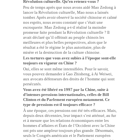
Révolution culturelle. Qu’en retenez-vous ?
Peu de temps après que nous avons aidé Mao Zedong à
lancer la Révolution culturelle, Mao nous a laissés
tomber. Après avoir observé la société chinoise et calmé
nos esprits, nous avons constaté que c’était une
escroquerie. Mao Zedong a-t-il réalisé la moindre
promesse faite pendant la Révolution culturelle ? Il
avait déclaré qu’il offrirait au peuple chinois les
meilleures et plus belles perspectives, alors que le
résultat a été le régime le plus autoritaire, plus de
misère et la destruction de la culture chinoise.
Les tortures que vous avez subies à l’époque sont-elle
toujours en vigueur en Chine ?
Oui, elles se sont même intensifiées. Pour le savoir,
vous pouvez demander à Gao Zhisheng, à Ai Weiwei,
aux avocats défenseurs des droits de l’homme qui sont
persécutés.
Vous avez été libéré en 1997 par la Chine, suite à
d’intenses pressions internationales, celles de Bill
Clinton et du Parlement européen notamment. Ce
type de pressions est-il toujours efficace ?
À une époque, ces pressions ont été très efficaces. Mais,
depuis deux décennies, leur impact s’est atténué, au fur
et à mesure que les relations économiques entre les
hommes d’affaires et États de l’Occident avec la Chine
ont pris une ampleur toujours plus grande. Désormais,
seuls le Congrès américain et le Parlement européen