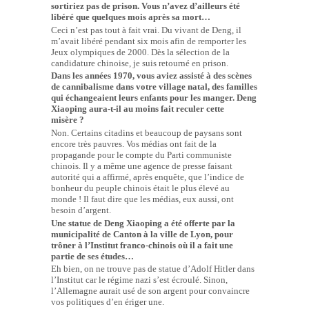
sortiriez pas de prison. Vous n’avez d’ailleurs été
libéré que quelques mois après sa mort…
Ceci n’est pas tout à fait vrai. Du vivant de Deng, il
m’avait libéré pendant six mois afin de remporter les
Jeux olympiques de 2000. Dès la sélection de la
candidature chinoise, je suis retourné en prison.
Dans les années 1970, vous aviez assisté à des scènes
de cannibalisme dans votre village natal, des familles
qui échangeaient leurs enfants pour les manger. Deng
Xiaoping aura-t-il au moins fait reculer cette
misère ?
Non. Certains citadins et beaucoup de paysans sont
encore très pauvres. Vos médias ont fait de la
propagande pour le compte du Parti communiste
chinois. Il y a même une agence de presse faisant
autorité qui a affirmé, après enquête, que l’indice de
bonheur du peuple chinois était le plus élevé au
monde ! Il faut dire que les médias, eux aussi, ont
besoin d’argent.
Une statue de Deng Xiaoping a été offerte par la
municipalité de Canton à la ville de Lyon, pour
trôner à l’Institut franco-chinois où il a fait une
partie de ses études…
Eh bien, on ne trouve pas de statue d’Adolf Hitler dans
l’Institut car le régime nazi s’est écroulé. Sinon,
l’Allemagne aurait usé de son argent pour convaincre
vos politiques d’en ériger une.