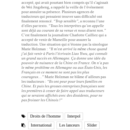
accepté, qui avait pourtant bien compris qu’il s’agissait
de Wei Jingsheng, a rappelé la veille de l’événement
pour annuler sa présence. Plusieurs agences de
traducteurs qui pensaient trouver sans difficulté ont
finalement renoncé.
“Trop sensible”
, a reconnu l’une
d’elles par texto.
“Tous les interprètes qu’on appelle
sont déjà au courant de sa venue et nous disent non.”
C’est finalement la journaliste Charlotte Cailliez qui a
accepté de venir de Marseille pour assurer la
traduction. Une situation qui n’étonne pas la sinologue
Marie Holzman :
“Il m’est arrivé la même chose quand
j’ai fait venir à Paris l’écrivain Liao Yiwu, qui connaît
un grand succès en Allemagne. Ça donne
une idée du
pouvoir de nuisance de la Chine en France. On n’a pas
le même problème en Allemagne ou aux États-Unis, les
Français en ce moment ne sont pas les plus
courageux…”
Marie Holzman ne blâme d’ailleurs pas
les traducteurs :
“Ils ont peur pour leurs familles en
Chine. Et puis les grosses entreprises françaises sont
les premières à cesser de faire appel aux traducteurs
qui se seraient affichés avec des dissidents, pour ne
pas froisser les Chinois !”
Droits de l'homme
Interpol
International
Les lanceurs
Slider