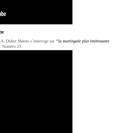
te
SA, Didier Maïsto s’interroge sur
“la martingale plus intéressante
ec Numéro 23.