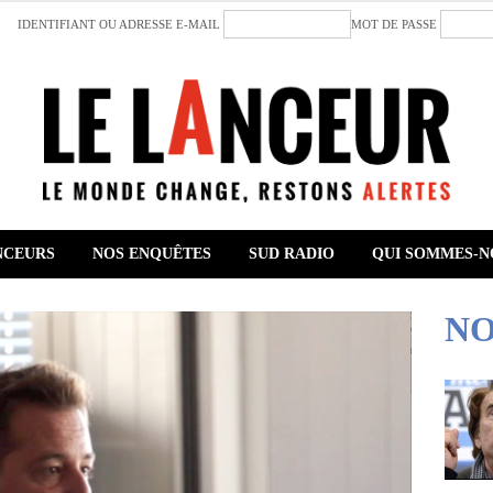
IDENTIFIANT OU ADRESSE E-MAIL
MOT DE PASSE
NCEURS
NOS ENQUÊTES
SUD RADIO
QUI SOMMES-N
NO