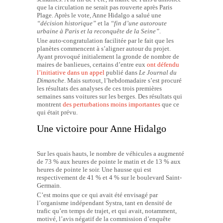
que la circulation ne serait pas rouverte après Paris
Plage. Après le vote, Anne Hidalgo a salué une
“décision historique”
et la
“fin d’une autoroute
urbaine à Paris et la reconquête de la Seine”
.
Une auto-congratulation facilitée par le fait que les
planètes commencent à s’aligner autour du projet.
Ayant provoqué initialement la gronde de nombre de
maires de banlieues, certains d’entre eux
ont défendu
l’initiative dans un appel
publié dans
Le Journal du
Dimanche
. Mais surtout, l’hebdomadaire s’est procuré
les résultats des analyses de ces trois premières
semaines sans voitures sur les berges. Des résultats qui
montrent
des perturbations moins importantes
que ce
qui était prévu.
Une victoire pour Anne Hidalgo
Sur les quais hauts, le nombre de véhicules a augmenté
de 73 % aux heures de pointe le matin et de 13 % aux
heures de pointe le soir. Une hausse qui est
respectivement de 41 % et 4 % sur le boulevard Saint-
Germain.
C’est moins que ce qui avait été envisagé par
l’organisme indépendant Systra, tant en densité de
trafic qu’en temps de trajet, et qui avait, notamment,
motivé, l’avis négatif de la commission d’enquête