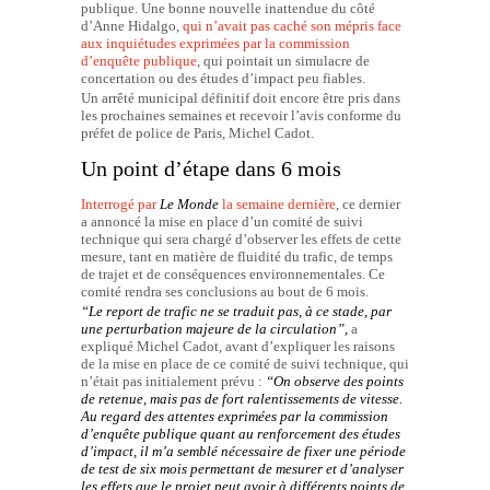
publique. Une bonne nouvelle inattendue du côté
d’Anne Hidalgo,
qui n’avait pas caché son mépris face
aux inquiétudes exprimées par la commission
d’enquête publique
, qui pointait un simulacre de
concertation ou des études d’impact peu fiables.
Un arrêté municipal définitif doit encore être pris dans
les prochaines semaines et recevoir l’avis conforme du
préfet de police de Paris, Michel Cadot.
Un point d’étape dans 6 mois
Interrogé par
Le Monde
la semaine dernière
, ce dernier
a annoncé la mise en place d’un comité de suivi
technique qui sera chargé d’observer les effets de cette
mesure, tant en matière de fluidité du trafic, de temps
de trajet et de conséquences environnementales. Ce
comité rendra ses conclusions au bout de 6 mois.
“Le report de trafic ne se traduit pas, à ce stade, par
une perturbation majeure de la circulation”,
a
expliqué Michel Cadot, avant d’expliquer les raisons
de la mise en place de ce comité de suivi technique, qui
n’était pas initialement prévu :
“On observe des points
de retenue, mais pas de fort ralentissements de vitesse.
Au regard des attentes exprimées par la commission
d’enquête publique quant au renforcement des études
d’impact, il m’a semblé nécessaire de fixer une période
de test de six mois permettant de mesurer et d’analyser
les effets que le projet peut avoir à différents points de