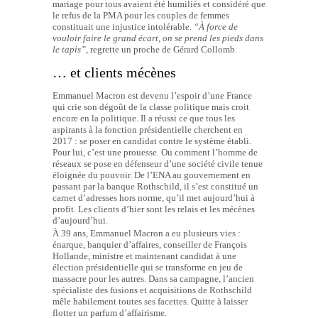
mariage pour tous avaient été humiliés et considéré que
le refus de la PMA pour les couples de femmes
constituait une injustice intolérable.
“À force de
vouloir faire le grand écart, on se prend les pieds dans
le tapis”
, regrette un proche de Gérard Collomb.
… et clients mécènes
Emmanuel Macron est devenu l’espoir d’une France
qui crie son dégoût de la classe politique mais croit
encore en la politique. Il a réussi ce que tous les
aspirants à la fonction présidentielle cherchent en
2017 : se poser en candidat contre le système établi.
Pour lui, c’est une prouesse. Ou comment l’homme de
réseaux se pose en défenseur d’une société civile tenue
éloignée du pouvoir. De l’ENA au gouvernement en
passant par la banque Rothschild, il s’est constitué un
carnet d’adresses hors norme, qu’il met aujourd’hui à
profit. Les clients d’hier sont les relais et les mécènes
d’aujourd’hui.
À 39 ans, Emmanuel Macron a eu plusieurs vies :
énarque, banquier d’affaires, conseiller de François
Hollande, ministre et maintenant candidat à une
élection présidentielle qui se transforme en jeu de
massacre pour les autres. Dans sa campagne, l’ancien
spécialiste des fusions et acquisitions de Rothschild
mêle habilement toutes ses facettes. Quitte à laisser
flotter un parfum d’affairisme.