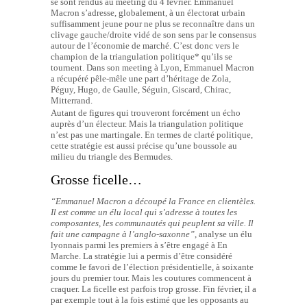
se sont rendus au meeting du 4 février. Emmanuel
Macron s’adresse, globalement, à un électorat urbain
suffisamment jeune pour ne plus se reconnaître dans un
clivage gauche/droite vidé de son sens par le consensus
autour de l’économie de marché. C’est donc vers le
champion de la triangulation politique* qu’ils se
tournent. Dans son meeting à Lyon, Emmanuel Macron
a récupéré pêle-mêle une part d’héritage de Zola,
Péguy, Hugo, de Gaulle, Séguin, Giscard, Chirac,
Mitterrand.
Autant de figures qui trouveront forcément un écho
auprès d’un électeur. Mais la triangulation politique
n’est pas une martingale. En termes de clarté politique,
cette stratégie est aussi précise qu’une boussole au
milieu du triangle des Bermudes.
Grosse ficelle…
“Emmanuel Macron a découpé la France en clientèles.
Il est comme un élu local qui s’adresse à toutes les
composantes, les communautés qui peuplent sa ville. Il
fait une campagne à l’anglo-saxonne”
, analyse un élu
lyonnais parmi les premiers à s’être engagé à En
Marche. La stratégie lui a permis d’être considéré
comme le favori de l’élection présidentielle, à soixante
jours du premier tour. Mais les coutures commencent à
craquer. La ficelle est parfois trop grosse. Fin février, il a
par exemple tout à la fois estimé que les opposants au