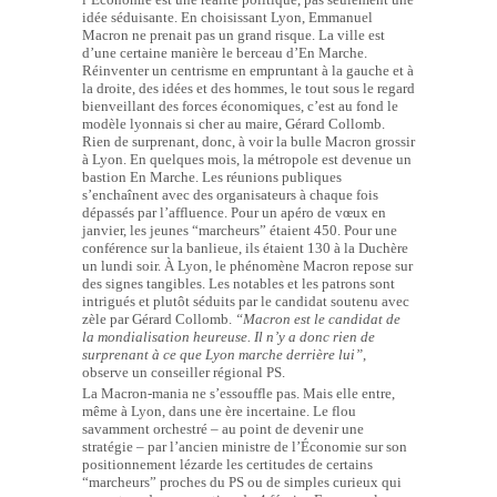
idée séduisante. En choisissant Lyon, Emmanuel
Macron ne prenait pas un grand risque. La ville est
d’une certaine manière le berceau d’En Marche.
Réinventer un centrisme en empruntant à la gauche et à
la droite, des idées et des hommes, le tout sous le regard
bienveillant des forces économiques, c’est au fond le
modèle lyonnais si cher au maire, Gérard Collomb.
Rien de surprenant, donc, à voir la bulle Macron grossir
à Lyon. En quelques mois, la métropole est devenue un
bastion En Marche. Les réunions publiques
s’enchaînent avec des organisateurs à chaque fois
dépassés par l’affluence. Pour un apéro de vœux en
janvier, les jeunes “marcheurs” étaient 450. Pour une
conférence sur la banlieue, ils étaient 130 à la Duchère
un lundi soir. À Lyon, le phénomène Macron repose sur
des signes tangibles. Les notables et les patrons sont
intrigués et plutôt séduits par le candidat soutenu avec
zèle par Gérard Collomb.
“Macron est le candidat de
la mondialisation heureuse. Il n’y a donc rien de
surprenant à ce que Lyon marche derrière lui”
,
observe un conseiller régional PS.
La Macron-mania ne s’essouffle pas. Mais elle entre,
même à Lyon, dans une ère incertaine. Le flou
savamment orchestré – au point de devenir une
stratégie – par l’ancien ministre de l’Économie sur son
positionnement lézarde les certitudes de certains
“marcheurs” proches du PS ou de simples curieux qui