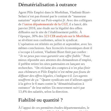
Dématérialisation à outrance
Agent Pôle Emploi dans le Morbihan, Vladimir Bizet-
Sefani n’est pas étonné par le contrat de “masseuse
naturiste” repéré sur
Pole-emploi.fr
. Avec des collègues
de
l’union départementale de la CGT
, il a lancé, dès
janvier 2016, une étude sur la légalité des offres
diffusées sur le site de l’établissement public. À
l’époque, 30% des
323 CDI analysés sur le Morbihan
se révèlent non conformes, selon le syndicat.
L’opération est réitérée en juillet et septembre, avec les
mêmes conclusions. Aux licenciés économiques dont il
s’occupe à Lorient, Vladimir Bizet finit par confier :
“Je ne peux pas vous garantir une offre fiable.”
Pour
mieux répondre aux attentes des demandeurs d’emploi,
il préfère retirer les sites partenaires en lançant ses
recherches.
“On réclame des comptes à n’en plus finir
aux chômeurs et Pôle Emploi n’est même pas foutu de
diffuser des offres légales
, s’indigne-t-il.
Les agents
souffrent de ça.”
Quatre syndicats ont d’ailleurs appelé
à la grève le 6 mars contre la “dématérialisation à
outrance” de leur métier. Un mouvement suivi par
13,4% des salariés, selon la direction.
Fiabilité ou quantité ?
À l’appui de ces premières études départementales, le