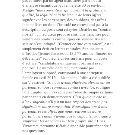
pas validées par un agent mais triées par un outil
d’analyse sémantique, qui en rejette 30 % environ.
Malgré
“une convention, qui garantit la gratuité, la
qualité, la légalité et la fraîcheur de leurs offres”
,
signée avec les partenaires, des doublons, des offres
incomplètes ou dont l’intitulé ne correspond pas à la
description du poste sont relayées. Derrière un “contrat
libéral”, un recruteur propose ainsi une franchise pour
vendre des produits cosmétiques en Vendée. Aucun
salaire n’est indiqué.
“Gagnez ce que vous valez”
, est-il
simplement écrit en lettres capitales. Sur une autre
offre, des “jeunes femmes de 18 à 77 ans, confirmées ou
débutantes” sont recherchées sur Paris pour un poste
d’actrice, “candidature uniquement par mail avec
photos”. Le numéro de Siren, mentionné par
l’employeur supposé, correspond à une entreprise
fermée en avril 2015… Là encore, l’offre a été publiée
sur Vivastreet.
“Si nous avons plusieurs alertes sur un
partenaire, nous reprenons contact avec lui
, souligne
Pôle Emploi, qui n’évacue pas l’idée de rompre certains
partenariats en dernier recours.
C’est quelque chose
d’envisageable s’il y a un non-respect des principes
signés dans notre convention. Nous signalons à nos
partenaires les offres que nous retirons de notre
portail, mais nous n’avons pas la capacité juridique à
supprimer les annonces sur leur propre site.”
Chez
Vivastreet, personne n’était disponible pour répondre à
nos questions.