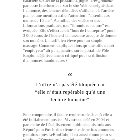
caractère sexuel de la prestation, jugée
“très glamour”
par notre interlocuteur. Sur le site Web renseigné dans
l’annonce, des femmes dénudées s’affichent à l’arrière-
plan et une mention attire l’attention : “Interdit aux
moins de 16 ans”. Au milieu des vidéos et des
informations pratiques, une “formule rencontre” est
évoquée. Elle s’effectuerait “hors de l’entreprise” pour
3.000 euros de l’heure si la masseuse accepte de donner
son numéro. Un tarif bien élevé pour un simple
massage. Comment expliquer alors qu’une offre de cet
“employeur” ait pu apparaître sur le portail de Pôle
Emploi, déjà récemment critiqué pour sa diffusion
d’annonces frauduleuses ?
L’offre n’a pas été bloquée car
“elle n’était repérable qu’à une
lecture humaine”
Pour comprendre, il faut se rendre sur le site où elle a
été initialement postée : Vivastreet, créé en 2004 et
partenaire de l’établissement public depuis trois ans.
Réputé pour être le deuxième site de petites annonces
gratuites après LeBonCoin, il est aussi connu pour sa
rubrique “Rencontres”, qui lui vaut d’être visé par une