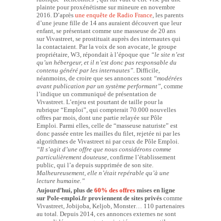
plainte pour proxénétisme sur mineure en novembre
2016. D’après
une enquête de Radio France
, les parents
d’une jeune fille de 14 ans auraient découvert que leur
enfant, se présentant comme une masseuse de 20 ans
sur Vivastreet, se prostituait auprès des internautes qui
la contactaient. Par la voix de son avocate, le groupe
propriétaire, W3, répondait à l’époque que
“le site n’est
qu’un hébergeur, et il n’est donc pas responsable du
contenu généré par les internautes”
. Difficile,
néanmoins, de croire que ses annonces sont
“modérées
avant publication par un système performant”
, comme
l’indique un communiqué de présentation de
Vivastreet. L’enjeu est pourtant de taille pour la
rubrique “Emploi”, qui compterait 70.000 nouvelles
offres par mois, dont une partie relayée sur Pôle
Emploi. Parmi elles, celle de “masseuse naturiste” est
donc passée entre les mailles du filet, rejetée ni par les
algorithmes de Vivastreet ni par ceux de Pôle Emploi.
“Il s’agit d’une offre que nous considérons comme
particulièrement douteuse
, confirme l’établissement
public, qui l’a depuis supprimée de son site.
Malheureusement, elle n’était repérable qu’à une
lecture humaine.”
Aujourd’hui, plus de
60% des offres
mises en ligne
sur Pole-emploi.fr proviennent de sites privés
comme
Vivastreet, Jobijoba, Keljob, Monster… 110 partenaires
au total. Depuis 2014, ces annonces externes ne sont