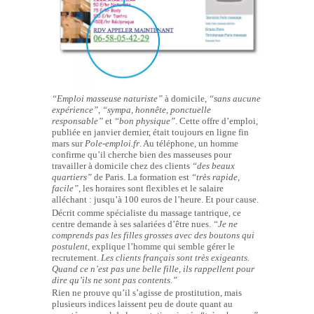
“Emploi masseuse naturiste”
à domicile,
“sans aucune
expérience”
,
“sympa, honnête, ponctuelle
responsable”
et
“bon physique”
. Cette offre d’emploi,
publiée en janvier dernier, était toujours en ligne fin
mars sur
Pole-emploi.fr
. Au téléphone, un homme
confirme qu’il cherche bien des masseuses pour
travailler à domicile chez des clients
“des beaux
quartiers”
de Paris. La formation est
“très rapide,
facile”
, les horaires sont flexibles et le salaire
alléchant : jusqu’à 100 euros de l’heure. Et pour cause.
Décrit comme spécialiste du massage tantrique, ce
centre demande à ses salariées d’être nues.
“Je ne
comprends pas les filles grosses avec des boutons qui
postulent
, explique l’homme qui semble gérer le
recrutement.
Les clients français sont très exigeants.
Quand ce n’est pas une belle fille, ils rappellent pour
dire qu’ils ne sont pas contents.”
Rien ne prouve qu’il s’agisse de prostitution, mais
plusieurs indices laissent peu de doute quant au