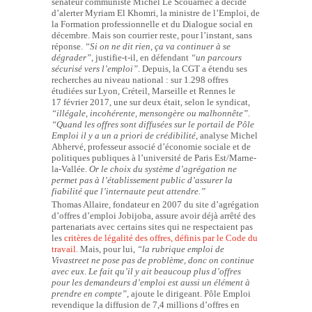
sénateur communiste Michel Le Scouarnec a décidé
d’alerter Myriam El Khomri, la ministre de l’Emploi, de
la Formation professionnelle et du Dialogue social en
décembre. Mais son courrier reste, pour l’instant, sans
réponse.
“Si on ne dit rien, ça va continuer à se
dégrader”
, justifie-t-il, en défendant
“un parcours
sécurisé vers l’emploi”
. Depuis, la CGT a étendu ses
recherches au niveau national : sur 1.298 offres
étudiées sur Lyon, Créteil, Marseille et Rennes le
17 février 2017, une sur deux était, selon le syndicat,
“illégale, incohérente, mensongère ou malhonnête”
.
“Quand les offres sont diffusées sur le portail de Pôle
Emploi il y a un a priori de crédibilité
, analyse Michel
Abhervé, professeur associé d’économie sociale et de
politiques publiques à l’université de Paris Est/Marne-
la-Vallée.
Or le choix du système d’agrégation ne
permet pas à l’établissement public d’assurer la
fiabilité que l’internaute peut attendre.”
Thomas Allaire, fondateur en 2007 du site d’agrégation
d’offres d’emploi Jobijoba, assure avoir déjà arrêté des
partenariats avec certains sites qui ne respectaient pas
les
critères de légalité des offres, définis par le Code du
travail
. Mais, pour lui,
“la rubrique emploi de
Vivastreet ne pose pas de problème, donc on continue
avec eux
.
Le fait qu’il y ait beaucoup plus d’offres
pour les demandeurs d’emploi est aussi un élément à
prendre en compte”
, ajoute le dirigeant. Pôle Emploi
revendique la diffusion de 7,4 millions d’offres en