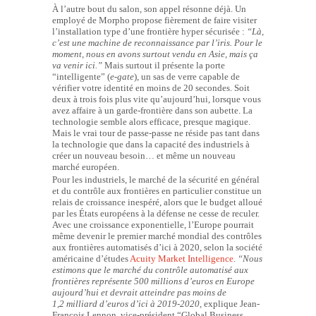
À l’autre bout du salon, son appel résonne déjà. Un
employé de Morpho propose fièrement de faire visiter
l’installation type d’une frontière hyper sécurisée :
“Là,
c’est une machine de reconnaissance par l’iris. Pour le
moment, nous en avons surtout vendu en Asie, mais ça
va venir ici.”
Mais surtout il présente la porte
“intelligente” (
e-gate
), un sas de verre capable de
vérifier votre identité en moins de 20 secondes. Soit
deux à trois fois plus vite qu’aujourd’hui, lorsque vous
avez affaire à un garde-frontière dans son aubette. La
technologie semble alors efficace, presque magique.
Mais le vrai tour de passe-passe ne réside pas tant dans
la technologie que dans la capacité des industriels à
créer un nouveau besoin… et même un nouveau
marché européen.
Pour les industriels, le marché de la sécurité en général
et du contrôle aux frontières en particulier constitue un
relais de croissance inespéré, alors que le budget alloué
par les États européens à la défense ne cesse de reculer.
Avec une croissance exponentielle, l’Europe pourrait
même devenir le premier marché mondial des contrôles
aux frontières automatisés d’ici à 2020, selon la société
américaine d’études
Acuity Market Intelligence
.
“Nous
estimons que le marché du contrôle automatisé aux
frontières représente 500 millions d’euros en Europe
aujourd’hui et devrait atteindre pas moins de
1,2 milliard d’euros d’ici à 2019-2020,
explique Jean-
François Lennon, vice-président “Global Business