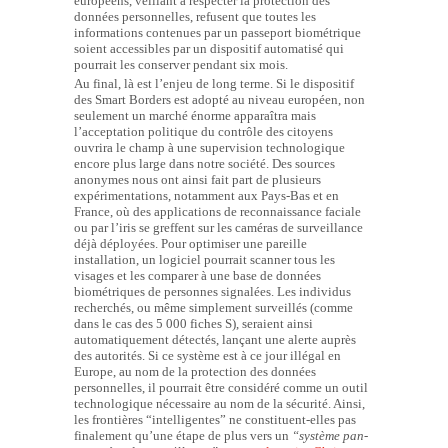
européens, veillant à respecter la protection des
données personnelles, refusent que toutes les
informations contenues par un passeport biométrique
soient accessibles par un dispositif automatisé qui
pourrait les conserver pendant six mois.
Au final, là est l’enjeu de long terme. Si le dispositif
des Smart Borders est adopté au niveau européen, non
seulement un marché énorme apparaîtra mais
l’acceptation politique du contrôle des citoyens
ouvrira le champ à une supervision technologique
encore plus large dans notre société. Des sources
anonymes nous ont ainsi fait part de plusieurs
expérimentations, notamment aux Pays-Bas et en
France, où des applications de reconnaissance faciale
ou par l’iris se greffent sur les caméras de surveillance
déjà déployées. Pour optimiser une pareille
installation, un logiciel pourrait scanner tous les
visages et les comparer à une base de données
biométriques de personnes signalées. Les individus
recherchés, ou même simplement surveillés (comme
dans le cas des 5 000 fiches S), seraient ainsi
automatiquement détectés, lançant une alerte auprès
des autorités. Si ce système est à ce jour illégal en
Europe, au nom de la protection des données
personnelles, il pourrait être considéré comme un outil
technologique nécessaire au nom de la sécurité. Ainsi,
les frontières “intelligentes” ne constituent-elles pas
finalement qu’une étape de plus vers un
“système pan-