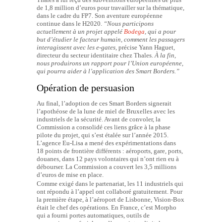
de 1,8 million d’euros pour travailler sur la thématique,
dans le cadre du FP7. Son aventure européenne
continue dans le H2020.
“
Nous participons
actuellement à un projet appelé
Bodega
, qui a pour
but d’étudier le facteur humain, comment les passagers
interagissent avec les e-gates,
précise Yann Haguet,
directeur du secteur identitaire chez Thales.
À la fin,
nous produirons un rapport pour l’Union européenne,
qui pourra aider à l’application des Smart Borders.”
Opération de persuasion
Au final, l’adoption de ces Smart Borders signerait
l’apothéose de la lune de miel de Bruxelles avec les
industriels de la sécurité. Avant de convoler, la
Commission a consolidé ces liens grâce à la phase
pilote du projet, qui s’est étalée sur l’année 2015.
L’agence Eu-Lisa a mené des expérimentations dans
18 points de frontière différents : aéroports, gare, ports,
douanes, dans 12 pays volontaires qui n’ont rien eu à
débourser. La Commission a couvert les 3,5 millions
d’euros de mise en place.
Comme exigé dans le partenariat, les 11 industriels qui
ont répondu à l’appel ont collaboré gratuitement. Pour
la première étape, à l’aéroport de Lisbonne, Vision-Box
était le chef des opérations. En France, c’est Morpho
qui a fourni portes automatiques, outils de