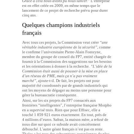
Grâce à cela nous avons pu nous lancer.”
L’entreprise
est en effet créée en 2009, en même temps que le
lancement de ce projet de recherche prévu pour durer
cinq ans.
Quelques champions industriels
français
Avec tous ces projets, la Commission veut créer
“une
véritable industrie européenne de la sécurité”
, comme
le confirme l’universitaire Pierre-Alain Fonteyne,
membre du groupe de conseil du FP7, entité chargée de
fournir à la Commission des suggestions sur les besoins
et les orientations à donner à la recherche.
“L’idée de la
Commission était aussi de pousser à la mise en place
d’un réseau de PME, mais ça n’a pas vraiment
marché”
, ajoute-t-il. De fait, les projets ont pour
majorité été coordonnés par de grands industriels qui
ont les moyens de dégager au moins une personne pour
gérer la bureaucratie conséquente.
Ainsi, sur les six projets du FP7 consacrés aux
frontières “intelligentes”, l’entreprise française Morpho
en a supervisé trois. Rien que pour Effisec, elle a
touché 1 859 921 euros exactement. En tout, près de
4 millions d’euros. Safran, la maison mère, a refusé de
nous dire sur quoi ce subside avait concrètement
débouché. L’autre géant français n’est pas en reste.
Thales a lui reçu des subventions européennes de plus