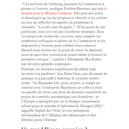
“Ces activités de lobbying poussent la Commission à
penser à l’envers,
souligne Evelien Brouwer, qui suit
le
dossier pour le Meijers Comittee
.
Elle part des jolies
technologies qu’on lui propose et cherche à les utiliser
au lieu de réfléchir en matière de problèmes à
résoudre.”
Les dés sont-ils pipés ?
“D’un point de vue
politicien, tout ceci est une excellente stratégie. Tous
ces projets de recherche, ces tests, sans compter les
nombreux colloques et salons où la Commission et les
industriels s’invitent pour exhiber leurs astuces.
Quand nous serons sur le point de voter, la majorité
aura de quoi être convaincue avant même d’écouter la
première critique”
, conclut l’Allemande Ska Keller,
une des plus grandes sceptiques.
Pourtant, les récentes expériences du même type
invitent à la prudence. Aux États-Unis, une décennie de
pratique n’a pas suffi à fiabiliser le système entrée-
sortie.
“Le Royaume-Uni, pour sa part, a
rompu un
contrat
avec l’entreprise Raytheon car celle-ci était
incapable de livrer une base de données essentielle au
projet de contrôle automatique aux frontières ; et
l’Europe a multiplié par six le budget initialement
alloué pour le système d’information Shengen (SIS)”
,
rappelle Sophie In’t Veld, la vice-présidente
néerlandaise de l’Alliance des démocrates et des
libéraux pour l’Europe.