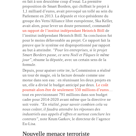
en fait à son deuxième coup d’essai. La première
proposition de Smart Borders, qui chiffrait le projet à
1,1 milliard d’euros, avait provoqué un tollé au sein du
Parlement en 2013. La députée et vice-présidente du
groupe des Verts/Alliance libre européenne, Ska Keller,
avait alors, pour lever un doute personnel, commandé
un rapport de l’institut indépendant Heinrich Böll
de
l’institut indépendant Heinrich Böll. Sa conclusion fut
pour le moins défavorable au projet. Ce rapport fait la
preuve que le système est disproportionné par rapport
au but à atteindre.
“Pour les entreprises, si le projet
Smart Borders passe, ce sera Noël et Pâques le même
jour”
, résume la députée, avec un certain sens de la
formule.
Depuis, pour apaiser cette ire, la Commission a réalisé
un tour de magie, où la facture dessale comme une
morue dans son eau : en réunissant les deux projets en
un, elle a divisé le budget anticipé par deux.
Le coût
pourrait alors être de seulement 550 millions d’euros
…
tout en provisionnant 791 millions dans son budget
cadre pour 2014-2020 avant même que la directive ne
soit votée.
“En réalité, pour savoir combien cela va
nous coûter, il faudra attendre les réponses des
industriels aux appels d’offres et surtout conclure les
contrats”
, note Krum Garkov, le directeur de l’agence
Eu-Lisa.
Nouvelle menace terroriste