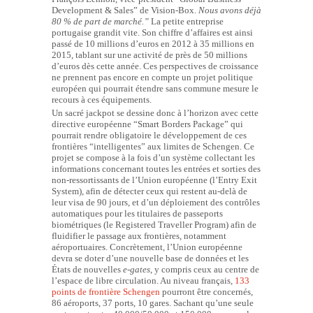
Development & Sales” de Vision-Box.
Nous avons déjà
80 % de part de marché.”
La petite entreprise
portugaise grandit vite. Son chiffre d’affaires est ainsi
passé de 10 millions d’euros en 2012 à 35 millions en
2015, tablant sur une activité de près de 50 millions
d’euros dès cette année. Ces perspectives de croissance
ne prennent pas encore en compte un projet politique
européen qui pourrait étendre sans commune mesure le
recours à ces équipements.
Un sacré jackpot se dessine donc à l’horizon avec cette
directive européenne “Smart Borders Package” qui
pourrait rendre obligatoire le développement de ces
frontières “intelligentes” aux limites de Schengen. Ce
projet se compose à la fois d’un système collectant les
informations concernant toutes les entrées et sorties des
non-ressortissants de l’Union européenne (l’Entry Exit
System), afin de détecter ceux qui restent au-delà de
leur visa de 90 jours, et d’un déploiement des contrôles
automatiques pour les titulaires de passeports
biométriques (le Registered Traveller Program) afin de
fluidifier le passage aux frontières, notamment
aéroportuaires. Concrètement, l’Union européenne
devra se doter d’une nouvelle base de données et les
États de nouvelles
e-gates
, y compris ceux au centre de
l’espace de libre circulation. Au niveau français,
133
points de frontière Schengen
pourront être concernés,
86 aéroports, 37 ports, 10 gares. Sachant qu’une seule