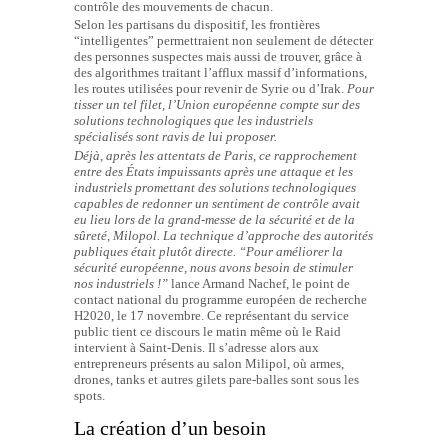
contrôle des mouvements de chacun.
Selon les partisans du dispositif, les frontières
“intelligentes” permettraient non seulement de détecter
des personnes suspectes mais aussi de trouver, grâce à
des algorithmes traitant l’afflux massif d’informations,
les routes utilisées pour revenir de Syrie ou d’Irak.
Pour
tisser un tel filet, l’Union européenne compte sur des
solutions technologiques que les industriels
spécialisés sont ravis de lui proposer.
Déjà, après les attentats de Paris, ce rapprochement
entre des États impuissants après une attaque et les
industriels promettant des solutions technologiques
capables de redonner un sentiment de contrôle avait
eu lieu lors de la grand-messe de la sécurité et de la
sûreté, Milopol. La technique d’approche des autorités
publiques était plutôt directe.
“Pour améliorer la
sécurité européenne, nous avons besoin de stimuler
nos industriels !”
lance Armand Nachef, le point de
contact national du programme européen de recherche
H2020, le 17 novembre. Ce représentant du service
public tient ce discours le matin même où le Raid
intervient à Saint-Denis. Il s’adresse alors aux
entrepreneurs présents au salon Milipol, où armes,
drones, tanks et autres gilets pare-balles sont sous les
spots.
La création d’un besoin