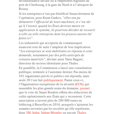
reconnaissance faciale ou d’empreintes digitales au
port de Cherbourg, à la gare du Nord et à l’aéroport de
Roissy.
Si les entreprises n’ont pas bénéficié financièrement de
l’opération, pour Krum Garkov,
“elles ont pu
démontrer l’efficacité de leurs machines, et c’est sûr
qu’à l’avenir, quand les États devront mettre en
application le système, ils pourront décider de recourir
à telle ou telle entreprise dont les preuves auront été
faites ici”
.
Les industriels qui acceptent de communiquer
nuancent tout de suite l’ampleur de leur implication.
“
Les entreprises se sont mobilisées en réponse à cette
demande, notamment par des prêts anticipés de
certains matériels”
, déclare ainsi Yann Haguet,
directeur du secteur identitaire pour Thales.
En parallèle, la Commission a lancé une consultation
publique, terminée à l’automne dernier. Pas moins de
101 organismes privés et publics ont répondu, mais
seuls 39 l’ont fait
publiquement
. Parmi ceux-ci,
l’Organisation européenne de la sécurité (
EOS
), qui
rassemble les plus grands noms du domaine,
promet
que le vote de Smart Borders offrira des réductions de
coûts opérationnels aux États qui y recourront. Cette
association a investi plus de 200 000 euros en
lobbying à Bruxelles en 2014, auxquels s’ajoutent les
sommes investies par les sociétés qu’elle représente,
dont
3M
,
Indra
,
Safran-Morpho
ou encore
Thales
.