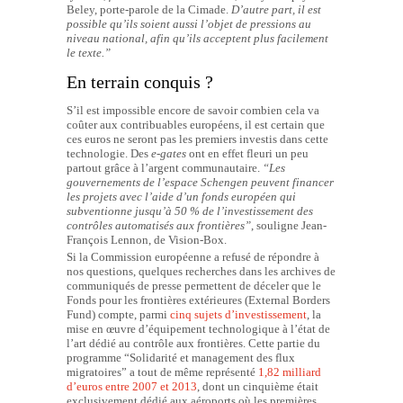
Beley, porte-parole de la Cimade.
D’autre part, il est
possible qu’ils soient aussi l’objet de pressions au
niveau national, afin qu’ils acceptent plus facilement
le texte.”
En terrain conquis ?
S’il est impossible encore de savoir combien cela va
coûter aux contribuables européens, il est certain que
ces euros ne seront pas les premiers investis dans cette
technologie. Des
e-gates
ont en effet fleuri un peu
partout grâce à l’argent communautaire.
“
Les
gouvernements de l’espace Schengen peuvent financer
les projets avec l’aide d’un fonds européen qui
subventionne jusqu’à 50 % de l’investissement des
contrôles automatisés aux frontières”
, souligne Jean-
François Lennon, de Vision-Box.
Si la Commission européenne a refusé de répondre à
nos questions, quelques recherches dans les archives de
communiqués de presse permettent de déceler que le
Fonds pour les frontières extérieures (External Borders
Fund) compte, parmi
cinq sujets d’investissement
, la
mise en œuvre d’équipement technologique à l’état de
l’art dédié au contrôle aux frontières. Cette partie du
programme “Solidarité et management des flux
migratoires” a tout de même représenté
1,82 milliard
d’euros entre 2007 et 2013
, dont un cinquième était
exclusivement dédié aux aéroports où les premières