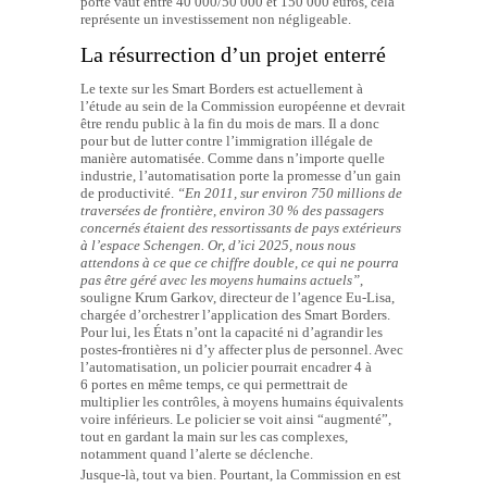
porte vaut entre 40 000/50 000 et 150 000 euros, cela
représente un investissement non négligeable.
La résurrection d’un projet enterré
Le texte sur les Smart Borders est actuellement à
l’étude au sein de la Commission européenne et devrait
être rendu public à la fin du mois de mars. Il a donc
pour but de lutter contre l’immigration illégale de
manière automatisée. Comme dans n’importe quelle
industrie, l’automatisation porte la promesse d’un gain
de productivité.
“En 2011, sur environ 750 millions de
traversées de frontière, environ 30 % des passagers
concernés étaient des ressortissants de pays extérieurs
à l’espace Schengen. Or, d’ici 2025, nous nous
attendons à ce que ce chiffre double, ce qui ne pourra
pas être géré avec les moyens humains actuels”
,
souligne Krum Garkov, directeur de l’agence Eu-Lisa,
chargée d’orchestrer l’application des Smart Borders.
Pour lui, les États n’ont la capacité ni d’agrandir les
postes-frontières ni d’y affecter plus de personnel. Avec
l’automatisation, un policier pourrait encadrer 4 à
6 portes en même temps, ce qui permettrait de
multiplier les contrôles, à moyens humains équivalents
voire inférieurs. Le policier se voit ainsi “augmenté”,
tout en gardant la main sur les cas complexes,
notamment quand l’alerte se déclenche.
Jusque-là, tout va bien. Pourtant, la Commission en est