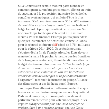
Si la Commission semble montrer patte blanche en
communiquant sur un budget contraint, elle est en train
de succomber à la proposition française de rendre les
contrôles systématiques, qui est loin d’être la plus
économe.
“Cela
représentera entre 550 et 600 millions
de contrôles en plus chaque année”
, estime le député
belge Gérard Deprez, qui soutient cette position. Soit
une enveloppe totale qui s’élèverait à 1,5 milliard
d’euros. Pour la financer, l’Europe pourra puiser dans
quelques instruments de flexibilité, comme le Fonds
pour la sécurité intérieure (
ISF
) doté de 3,764 milliards
pour la période 2014-2020. Or ce fonds pourrait
s’épuiser dès la fin de l’année. Alors, les États devront
remettre la main à la poche. À mesure que les frontières
de Schengen se renforcent, il semblerait que celles du
budget deviennent plus poreuses.
“C’est la seule façon
de sauver l’Europe : en renforçant ses frontières
extérieures, nous éviterons de voir des barbelés se
dresser au sein de Schengen et la peur du terrorisme
l’emporter”
, reconnaît le membre du groupe Alliance
des démocrates et des libéraux pour l’Europe.
Tandis que Bruxelles est actuellement en deuil et que
les traces de l’explosion marquent encore le quartier du
Parlement européen, le terreau politique devient
particulièrement fertile pour voter un tel projet.
“Les
députés européens sont plus enclins à accepter ce
système, face à une menace accrue,
analyse Gipsy