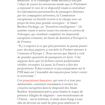
Bruxelles. Si le Passenger Name Record (PNR) fait
l’objet de toutes les attentions tandis que le Parlement
a repoussé le vote de ce dispositif visant à centraliser
les informations personnelles de passagers détenues
par les compagnies aériennes, la Commission
européenne va bientôt revenir à la charge avec un
projet de bien plus grande envergure : le Smart
Borders Package, ou “frontières intelligentes”. Un
système visant à suivre toutes les entrées et sorties de
Schengen, qui viendrait compléter les dispositifs
européens existants, les bases de données d’Europol et
de Frontex.
“Il y a urgence à ce que plus personne ne puisse passer
avec des faux papiers,
a renchéri le Premier ministre à
l’antenne d’Europe 1.
Nous savons que Daech a volé
de grandes quantités de passeports en Syrie. Cela
suppose donc que les fichiers soient parfaitement
vérifiés, recoupés. Là aussi, la France a fait des
propositions. Il faut avancer et pas uniquement sur le
PNR mais sur l’ensemble des moyens pour lutter contre
le terrorisme.”
Ces
propositions françaises
, qui sont à ce jour peu
médiatisées, consistent notamment à inclure les
citoyens européens dans
le dispositif des Smart
Borders. Initialement prévu pour limiter le risque de
présence illégale de migrants – non-ressortissants de
l’Union – sur le territoire, il serait alors élargi à tous
afin de devenir un outil de plus pour améliorer le