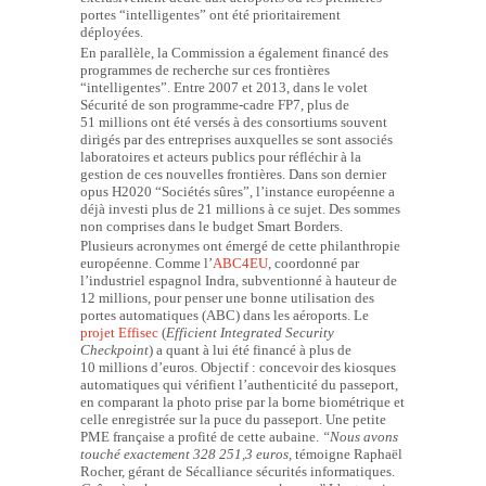
portes “intelligentes” ont été prioritairement
déployées.
En parallèle, la Commission a également financé des
programmes de recherche sur ces frontières
“intelligentes”. Entre 2007 et 2013, dans le volet
Sécurité de son programme-cadre FP7, plus de
51 millions ont été versés à des consortiums souvent
dirigés par des entreprises auxquelles se sont associés
laboratoires et acteurs publics pour réfléchir à la
gestion de ces nouvelles frontières. Dans son dernier
opus H2020 “Sociétés sûres”, l’instance européenne a
déjà investi plus de 21 millions à ce sujet. Des sommes
non comprises dans le budget Smart Borders.
Plusieurs acronymes ont émergé de cette philanthropie
européenne. Comme l’
ABC4EU
, coordonné par
l’industriel espagnol Indra, subventionné à hauteur de
12 millions, pour penser une bonne utilisation des
portes automatiques (ABC) dans les aéroports. Le
projet Effisec
(
Efficient Integrated Security
Checkpoint
) a quant à lui été financé à plus de
10 millions d’euros. Objectif : concevoir des kiosques
automatiques qui vérifient l’authenticité du passeport,
en comparant la photo prise par la borne biométrique et
celle enregistrée sur la puce du passeport. Une petite
PME française a profité de cette aubaine.
“Nous avons
touché exactement 328 251,3 euros,
témoigne Raphaël
Rocher, gérant de Sécalliance sécurités informatiques.