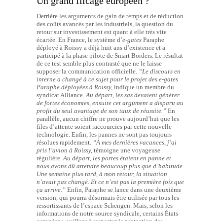
Un grand flicage européen ?
Derrière les arguments de gain de temps et de réduction
des coûts avancés par les industriels, la question du
retour sur investissement est quant à elle très vite
écartée. En France, le système d’
e-gates
Paraphe
déployé à Roissy a déjà huit ans d’existence et a
participé à la phase pilote de Smart Borders. Le résultat
de ce test semble plus contrasté que ne le laisse
supposer la communication officielle.
“Le discours en
interne a changé à ce sujet pour le projet des e-gates
Paraphe déployées à Roissy,
indique un membre du
syndicat Alliance.
Au départ, les sas devaient générer
de fortes économies, ensuite cet argument a disparu au
profit du seul avantage de son taux de réussite.”
En
parallèle, aucun chiffre ne prouve aujourd’hui que les
files d’attente soient raccourcies par cette nouvelle
technologie. Enfin, les pannes ne sont pas toujours
résolues rapidement.
“À mes dernières vacances, j’ai
pris l’avion à Roissy,
témoigne une voyageuse
régulière.
Au départ, les portes étaient en panne et
nous avons dû attendre beaucoup plus que d’habitude.
Une semaine plus tard, à mon retour, la situation
n’avait pas changé. Et ce n’est pas la première fois que
ça arrive.”
Enfin, Paraphe se lance dans une deuxième
version, qui pourra désormais être utilisée par tous les
ressortissants de l’espace Schengen. Mais, selon les
informations de notre source syndicale, certains États