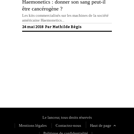
Haemonetics : donner son sang peut-il
être cancérogène ?
Les kits commercialisés sur les machines de la société
américaine Haemonetics...
24 mai 2018 Par
Mathilde Régis
Politique de confidentialité
Le lanceur, tous droits réservés
Mentions légales
Contactez-nous
Haut de page
Politique de confidentialité