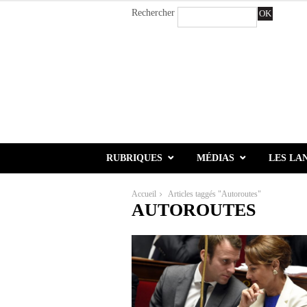
Rechercher
OK
RUBRIQUES
MÉDIAS
LES LA
Accueil
Articles taggés "Autoroutes"
AUTOROUTES