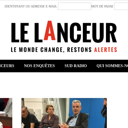
IDENTIFIANT OU ADRESSE E-MAIL
MOT DE PASSE
NCEURS
NOS ENQUÊTES
SUD RADIO
QUI SOMMES-N