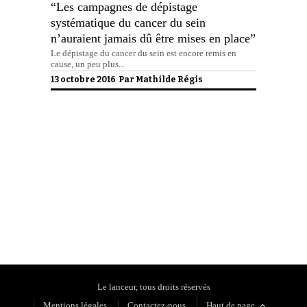
“Les campagnes de dépistage
systématique du cancer du sein
n’auraient jamais dû être mises en place”
Le dépistage du cancer du sein est encore remis en
cause, un peu plus...
13 octobre 2016 Par
Mathilde Régis
Politique de confidentialité
Le lanceur, tous droits réservés
Mentions légales
Contactez-nous
Haut de page