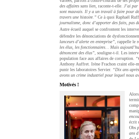
variées, parfois à contre-courant de ses propr
des affaires sans lien,
raconte-t-elle.
J’ai par 
sont mauvais. Il y a un travail à faire pour d
travers une histoire.”
Ce à quoi Raphaël Ruff
journalisme, donc d’apporter des faits, pas d
Autre écueil auquel se confrontent les interven
défendre les dénonciations de dysfonctionnem
lanceurs d’alerte en entreprise”
, rappelle le
les élus, les fonctionnaires… Mais aujourd’hui
dénoncent des élus”
, souligne-t-il. Les inter
population face aux affaires de corruption.
“C
Anthony Auffret. Irène Frachon craint elle-mê
punir les laboratoires Servier.
“Dix ans après 
avons un crime industriel pour lequel nous av
Motivés !
Alors
termi
compr
manip
encou
écrit
Obs
p
ans d
de
Ly