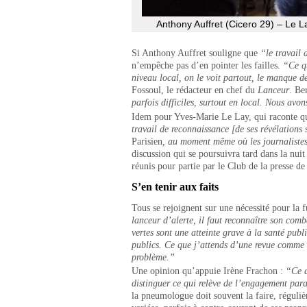
Anthony Auffret (Cicero 29) – Le 
Si Anthony Auffret souligne que
“le travail 
n’empêche pas d’en pointer les failles.
“Ce qu
niveau local, on le voit partout, le manque de
Fossoul, le rédacteur en chef du
Lanceur
. Be
parfois difficiles, surtout en local. Nous avo
Idem pour Yves-Marie Le Lay, qui raconte q
travail de reconnaissance [de ses révélations 
Parisien
, au moment même où les journalistes
discussion qui se poursuivra tard dans la nuit
réunis pour partie par le Club de la presse de
S’en tenir aux faits
Tous se rejoignent sur une nécessité pour la f
lanceur d’alerte, il faut reconnaître son comba
vertes sont une atteinte grave à la santé publ
publics. Ce que j’attends d’une revue comme
problème.”
Une opinion qu’appuie Irène Frachon :
“Ce q
distinguer ce qui relève de l’engagement para
la pneumologue doit souvent la faire, régulièr