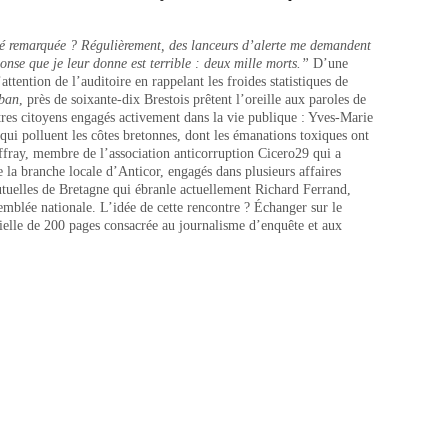
été remarquée ? Régulièrement, des lanceurs d’alerte me demandent
ponse que je leur donne est terrible : deux mille morts.
”
D’une
ttention de l’auditoire en rappelant les froides statistiques de
ban
, près de soixante-dix Brestois prêtent l’oreille aux paroles de
tres citoyens engagés activement dans la vie publique : Yves-Marie
 qui polluent les côtes bretonnes, dont les émanations toxiques ont
fray, membre de l’association anticorruption Cicero29 qui a
de la branche locale d’Anticor, engagés dans plusieurs affaires
utuelles de Bretagne qui ébranle actuellement Richard Ferrand,
emblée nationale. L’idée de cette rencontre ? Échanger sur le
ielle de 200 pages consacrée au journalisme d’enquête et aux