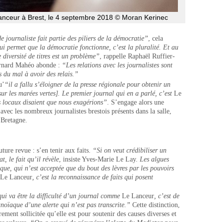
Lanceur à Brest, le 4 septembre 2018 © Moran Kerinec
de journaliste fait partie des piliers de la démocratie”
, cela
i permet que la démocratie fonctionne, c’est la pluralité. Et au
 diversité de titres est un problème”
, rappelle Raphaël Ruffier-
rnard Mahéo abonde :
“Les relations avec les journalistes sont
ns du mal à avoir des relais.”
u’
“il a fallu s’éloigner de la presse régionale pour obtenir un
sur les marées vertes]. Le premier journal qui en a parlé, c’est
Le
 locaux disaient que nous exagérions”
. S’engage alors une
 avec les nombreux journalistes brestois présents dans la salle,
 Bretagne.
uture revue : s’en tenir aux faits.
“Si on veut crédibiliser un
t, le fait qu’il révèle
, insiste Yves-Marie Le Lay.
Les algues
ique, qui n’est acceptée que du bout des lèvres par les pouvoirs
Le Lanceur
, c’est la reconnaissance de faits qui posent
ui va être la difficulté d’un journal comme
Le Lanceur
, c’est de
noïaque d’une alerte qui n’est pas transcrite.”
Cette distinction,
ement sollicitée qu’elle est pour soutenir des causes diverses et