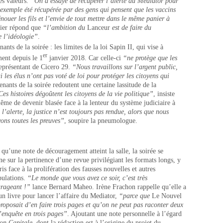
es valeurs.
“On a essayé de récupérer l’alerte du Mediator pour
exemple été récupérée par des gens qui pensent que les vaccins
énouer les fils et l’envie de tout mettre dans le même panier à
ier répond que
“l’ambition du
Lanceur
est de faire du
e l’idéologie”
.
ants de la soirée : les limites de la loi Sapin II, qui vise à
er
ent depuis le 1
janvier 2018. Car celle-ci
“ne protège que les
 représentant de Cicero 29.
“Nous travaillons sur l’argent public,
 les élus n’ont pas voté de loi pour protéger les citoyens qui
venants de la soirée redoutent une certaine lassitude de la
es histoires dégoûtent les citoyens de la vie politique”
, insiste
me de devenir blasée face à la lenteur du système judiciaire à
l’alerte, la justice n’est toujours pas rendue, alors que nous
ons toutes les preuves”
, soupire la pneumologue.
 qu’une note de découragement atteint la salle, la soirée se
ne sur la pertinence d’une revue privilégiant les formats longs, y
is face à la prolifération des fausses nouvelles et autres
ulations.
“Le monde que vous avez ce soir, c’est très
rageant !”
lance Bernard Maheo. Irène Frachon rappelle qu’elle a
 un livre pour lancer l’affaire du Mediator,
“parce que
Le Nouvel
roposait d’en faire trois pages et qu’on ne peut pas raconter deux
’enquête en trois pages”
. Ajoutant une note personnelle à l’égard
on Capitale
, dont la rédaction est à l’origine du projet du