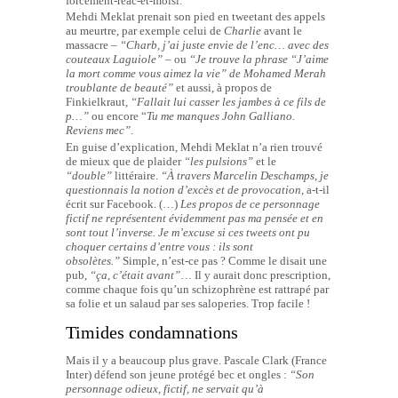
forcément-réac-et-moisi.
Mehdi Meklat prenait son pied en tweetant des appels
au meurtre, par exemple celui de
Charlie
avant le
massacre –
“Charb, j’ai juste envie de l’enc… avec des
couteaux Laguiole”
– ou
“Je trouve la phrase “J’aime
la mort comme vous aimez la vie” de Mohamed Merah
troublante de beauté”
et aussi, à propos de
Finkielkraut,
“Fallait lui casser les jambes à ce fils de
p…”
ou encore “
Tu me manques John Galliano.
Reviens mec”
.
En guise d’explication, Mehdi Meklat n’a rien trouvé
de mieux que de plaider
“les pulsions”
et le
“double”
littéraire.
“À travers Marcelin Deschamps, je
questionnais la notion d’excès et de provocation
, a-t-il
écrit sur Facebook. (…)
Les propos de ce personnage
fictif ne représentent évidemment pas ma pensée et en
sont tout l’inverse. Je m’excuse si ces tweets ont pu
choquer certains d’entre vous : ils sont
obsolètes.”
Simple, n’est-ce pas ? Comme le disait une
pub,
“ça, c’était avant”
… Il y aurait donc prescription,
comme chaque fois qu’un schizophrène est rattrapé par
sa folie et un salaud par ses saloperies. Trop facile !
Timides condamnations
Mais il y a beaucoup plus grave. Pascale Clark (France
Inter) défend son jeune protégé bec et ongles :
“Son
personnage odieux, fictif, ne servait qu’à