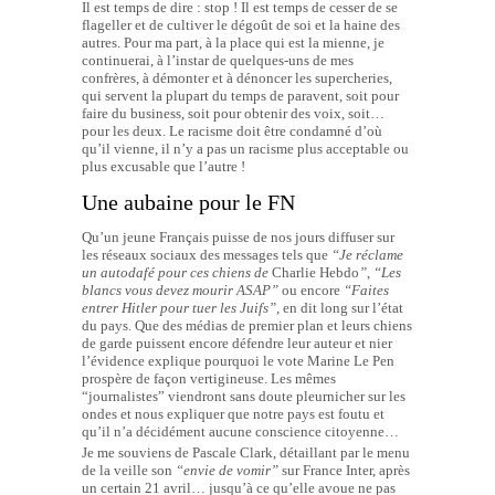
Il est temps de dire : stop ! Il est temps de cesser de se
flageller et de cultiver le dégoût de soi et la haine des
autres. Pour ma part, à la place qui est la mienne, je
continuerai, à l’instar de quelques-uns de mes
confrères, à démonter et à dénoncer les supercheries,
qui servent la plupart du temps de paravent, soit pour
faire du business, soit pour obtenir des voix, soit…
pour les deux. Le racisme doit être condamné d’où
qu’il vienne, il n’y a pas un racisme plus acceptable ou
plus excusable que l’autre !
Une aubaine pour le FN
Qu’un jeune Français puisse de nos jours diffuser sur
les réseaux sociaux des messages tels que
“Je réclame
un autodafé pour ces chiens de
Charlie Hebdo
”
,
“Les
blancs vous devez mourir ASAP”
ou encore
“Faites
entrer Hitler pour tuer les Juifs”,
en dit long sur l’état
du pays. Que des médias de premier plan et leurs chiens
de garde puissent encore défendre leur auteur et nier
l’évidence explique pourquoi le vote Marine Le Pen
prospère de façon vertigineuse. Les mêmes
“journalistes” viendront sans doute pleurnicher sur les
ondes et nous expliquer que notre pays est foutu et
qu’il n’a décidément aucune conscience citoyenne…
Je me souviens de Pascale Clark, détaillant par le menu
de la veille son
“envie de vomir”
sur France Inter, après
un certain 21 avril… jusqu’à ce qu’elle avoue ne pas