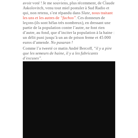
avoir voté ! Je me souviens, plus récemment, de Claude
Askolovitch, venu tout miel postuler à Sud Radio et
qui, non retenu, s’est répandu dans
Slate
,
nous traitant
les uns et les autres de
“
fachos”
.
Ces donneurs de
leçons (ils sont hélas très nombreux), en dressant une
partie de la population contre l’autre, ne font rien
d’autre, au fond, que d’inciter la population à la haine :
un délit puni jusqu’à un an de prison ferme et 45.000
euros d’amende.
No pasaran !
Comme l’a tweeté ce matin André Bercoff,
“il y a pire
que les semeurs de haine, il y a les fabricants
d’excuses”.