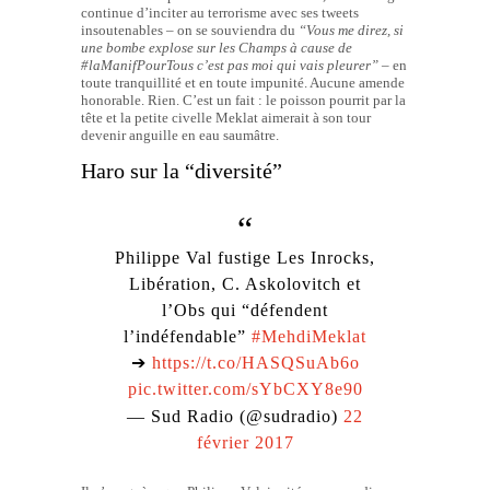
continue d’inciter au terrorisme avec ses tweets
insoutenables – on se souviendra du
“Vous me direz,
si
une bombe explose sur les Champs à cause de
#laManifPourTous c’est pas moi qui vais pleurer” –
en
toute tranquillité et en toute impunité. Aucune amende
honorable. Rien. C’est un fait : le poisson pourrit par la
tête et la petite civelle Meklat aimerait à son tour
devenir anguille en eau saumâtre.
Haro sur la “diversité”
Philippe Val fustige Les Inrocks,
Libération, C. Askolovitch et
l’Obs qui “défendent
l’indéfendable”
#MehdiMeklat
➔
https://t.co/HASQSuAb6o
pic.twitter.com/sYbCXY8e90
— Sud Radio (@sudradio)
22
février 2017