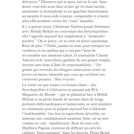
dénoncer.”
Dénoncer qui et quoi, nul ne le sait. Sans
doute veut-elle nous faire avaler qu’en étant raciste,
antisémite et homophobe et en appelant littéralement
au meurtre il nous aide à mieux comprendre et à lutter
plus efficacement contre les “vrais” malades.
Il y a quinze jours, Christiane Taubira posait fièrement
avec Mehdi Meklat en couverture des
Inrockuptibles
:
elle l’appelle aujourd’hui simplement à
“demander
pardon”.
On se pince, on se croit en plein cauchemar.
Rien de plus ?! Enfin, jamais en reste pour critiquer ses
confrères et les médias qui n’ont pas l’heur de
reconnaître son immense talent, le journaliste Claude
Askolovitch, sourcilleux gardien de son propre temple,
inverse sans états d’âme les responsabilités :
“Un
gamin qui tweetait des blagues nazes pour tester sa
provo est moins immonde que ceux qui utilisent ses
conneries passées.”
Ben voyons.
La vérité est que toutes ces bonnes âmes – des
Inrockuptibles
à
Libération
en passant par
M le
Magazine du Monde –,
qui se pâmaient face à Mehdi
Meklat et sa petite bande de racistes dans de longs
portraits dithyrambiques et larmoyants, se sont plantées
et continuent pour la plupart aujourd’hui à défendre
l’indéfendable. Une fois la supercherie dévoilée, on
aimerait une condamnation unanime, forte, en un mot
comme en cent : républicaine. Rien de tout cela.
Matthieu Pigasse continue de diffuser ses articles
calibrés “bien-pensants” dans les
Inrocks
, Pierre Bergé