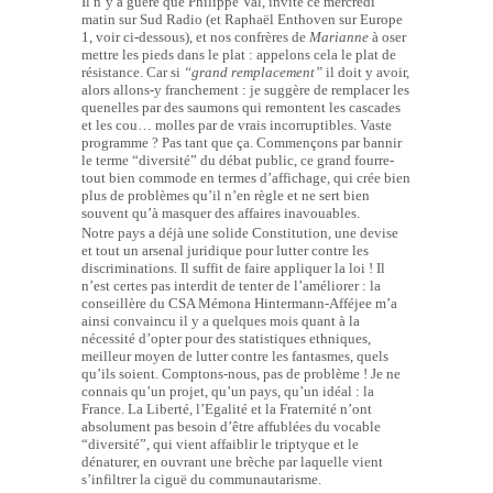
Il n’y a guère que Philippe Val, invité ce mercredi
matin sur Sud Radio (et Raphaël Enthoven sur Europe
1, voir ci-dessous), et nos confrères de
Marianne
à oser
mettre les pieds dans le plat : appelons cela le plat de
résistance. Car si
“grand remplacement”
il doit y avoir,
alors allons-y franchement : je suggère de remplacer les
quenelles par des saumons qui remontent les cascades
et les cou… molles par de vrais incorruptibles. Vaste
programme ? Pas tant que ça. Commençons par bannir
le terme “diversité” du débat public, ce grand fourre-
tout bien commode en termes d’affichage, qui crée bien
plus de problèmes qu’il n’en règle et ne sert bien
souvent qu’à masquer des affaires inavouables.
Notre pays a déjà une solide Constitution, une devise
et tout un arsenal juridique pour lutter contre les
discriminations. Il suffit de faire appliquer la loi ! Il
n’est certes pas interdit de tenter de l’améliorer : la
conseillère du CSA Mémona Hintermann-Afféjee m’a
ainsi convaincu il y a quelques mois quant à la
nécessité d’opter pour des statistiques ethniques,
meilleur moyen de lutter contre les fantasmes, quels
qu’ils soient. Comptons-nous, pas de problème ! Je ne
connais qu’un projet, qu’un pays, qu’un idéal : la
France. La Liberté, l’Egalité et la Fraternité n’ont
absolument pas besoin d’être affublées du vocable
“diversité”, qui vient affaiblir le triptyque et le
dénaturer, en ouvrant une brèche par laquelle vient
s’infiltrer la ciguë du communautarisme.