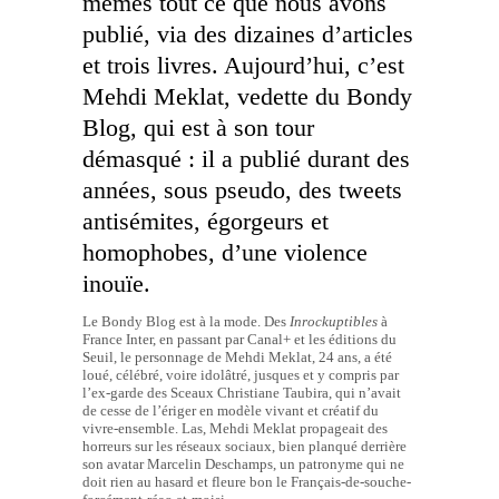
mêmes tout ce que nous avons
publié, via des dizaines d’articles
et
trois livres
. Aujourd’hui, c’est
Mehdi Meklat, vedette du Bondy
Blog, qui est à son tour
démasqué : il a publié durant des
années, sous pseudo, des tweets
antisémites, égorgeurs et
homophobes, d’une violence
inouïe.
Le Bondy Blog est à la mode. Des
Inrockuptibles
à
France Inter, en passant par Canal+ et les éditions du
Seuil, le personnage de Mehdi Meklat, 24 ans, a été
loué, célébré, voire idolâtré, jusques et y compris par
l’ex-garde des Sceaux Christiane Taubira, qui n’avait
de cesse de l’ériger en modèle vivant et créatif du
vivre-ensemble. Las, Mehdi Meklat propageait des
horreurs sur les réseaux sociaux, bien planqué derrière
son avatar Marcelin Deschamps, un patronyme qui ne
doit rien au hasard et fleure bon le Français-de-souche-