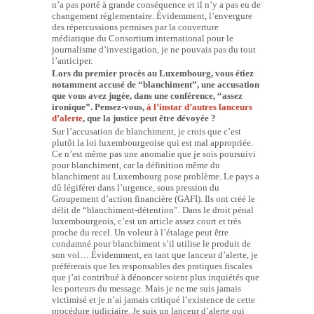
n’a pas porté à grande conséquence et il n’y a pas eu de
changement réglementaire. Évidemment, l’envergure
des répercussions permises par la couverture
médiatique du Consortium international pour le
journalisme d’investigation, je ne pouvais pas du tout
l’anticiper.
Lors du premier procès au Luxembourg, vous étiez
notamment accusé de “blanchiment”, une accusation
que vous avez jugée, dans une conférence, “assez
ironique”. Pensez-vous,
à l’instar d’autres lanceurs
d’alerte
, que la justice peut être dévoyée ?
Sur l’accusation de blanchiment, je crois que c’est
plutôt la loi luxembourgeoise qui est mal appropriée.
Ce n’est même pas une anomalie que je sois poursuivi
pour blanchiment, car la définition même du
blanchiment au Luxembourg pose problème. Le pays a
dû légiférer dans l’urgence, sous pression du
Groupement d’action financière (GAFI). Ils ont créé le
délit de “blanchiment-détention”. Dans le droit pénal
luxembourgeois, c’est un article assez court et très
proche du recel. Un voleur à l’étalage peut être
condamné pour blanchiment s’il utilise le produit de
son vol… Évidemment, en tant que lanceur d’alerte, je
préférerais que les responsables des pratiques fiscales
que j’ai contribué à dénoncer soient plus inquiétés que
les porteurs du message. Mais je ne me suis jamais
victimisé et je n’ai jamais critiqué l’existence de cette
procédure judiciaire. Je suis un lanceur d’alerte qui