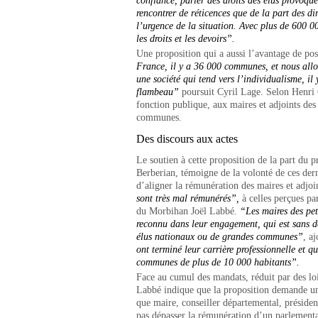
confiance, parler des droits des élus provoque
rencontrer de réticences que de la part des di
l’urgence de la situation. Avec plus de 600 00
les droits et les devoirs”.
Une proposition qui a aussi l’avantage de po
France, il y a 36 000 communes, et nous allo
une société qui tend vers l’individualisme, il
flambeau”
poursuit Cyril Lage. Selon Henri C
fonction publique, aux maires et adjoints des 
communes.
Des discours aux actes
Le soutien à cette proposition de la part du 
Berberian, témoigne de la volonté de ces derni
d’aligner la rémunération des maires et adjo
sont très mal rémunérés”,
à celles perçues p
du Morbihan Joël Labbé.
“
L
es maires des p
reconnu dans leur engagement, qui est sans d
élus nationaux ou de grandes communes”
, a
ont terminé leur carrière professionnelle et qu
communes de plus de 10 000 habitants”.
Face au cumul des mandats, réduit par des loi
Labbé indique que la proposition demande un
que maire, conseiller départemental, préside
pas dépasser la rémunération d’un parlementa