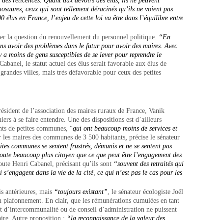
 des réticences.
Quant aux
devoirs des élus,
ils
ne peuvent
nosaures, ceux qui sont tellement déracinés qu’ils ne voient pas
0 élus en France, l’enjeu de cette loi va être dans l’équilibre entre
ser la question du renouvellement du personnel politique.
“En
ns avoir des problèmes dans le futur pour avoir des maires. Avec
 y a moins de gens susceptibles de se lever pour reprendre le
abanel, le statut actuel des élus serait favorable aux élus de
grandes villes, mais très défavorable pour ceux des petites
président de l’association des maires ruraux de France, Vanik
ers à se faire entendre. Une des dispositions est d’ailleurs
ints de petites communes, “
qui ont beaucoup moins de services et
ar les maires des communes de 3 500 habitants
,
précise le sénateur
etites communes se
sentent frustrés, démunis et ne se sentent pas
oute beaucoup plus citoyen que ce que peut être l’engagement des
joute Henri Cabanel, précisant qu’ils sont
“souvent des retraités qui
i s’engagent dans la vie de la cité, ce qui n’est pas le cas pour les
s antérieures, mais
“toujours existant”
, le sénateur écologiste Joël
 plafonnement. En clair, que les rémunérations cumulées en tant
nt d’intercommunalité ou de conseil d’administration ne puissent
ire. Autre proposition :
“la reconnaissance de la valeur des