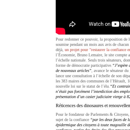
Pour redonner ce pouvoir, la proposition de l
soumise pendant un mois aux avis de chacun s
déjà,
un projet pour “restaurer la confiance e
l’Économie, Bruno Lemaire, le site compte au
l’échelle nationale. Seuls trois sénateurs, do
forme de démocratie participative.
“J’espère
de nouveaux articles”
, avance le sénateur du
lance une consultation à l’échelle de son dép
les 383 maires des communes de l’Hérault, 1
nouvelle loi sur le statut de l’élu.
“Et contrai
n’était pas forcément l’interdiction des emplo
présentation d’un
casier judiciaire vierge à 
Réticences des dinosaures et renouvellem
Pour le fondateur de Parlements & Citoyens, C
sujet de la confiance
“par les deux faces de l
épidermique des citoyens à toute magouille d