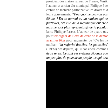
président des maires ruraux de France, Vanik
l’auteur et ancien élu municipal Philippe Pas
établir de manière participative les droits et
leurs gouvernants.
“
Pourquoi ne peut-on pas 
90 ans ? Est-ce normal qu’un ministre qui n
partielles, des élus de la République ont été 
mais ne sont plus représentatifs de la popula
lance Philippe Pascot. L’auteur de quatre o
pour
témoigner de l’état délétère de la démoc
avant les fêtes
pour augmenter de 40% les inde
oubliant
“la majorité des élus, les petits élu
(IRFM) des députés, qu’il considère comme 
de se servir.
Ce sont ces systèmes féodaux que 
un peu plus de pouvoir au peuple, ce qui devr