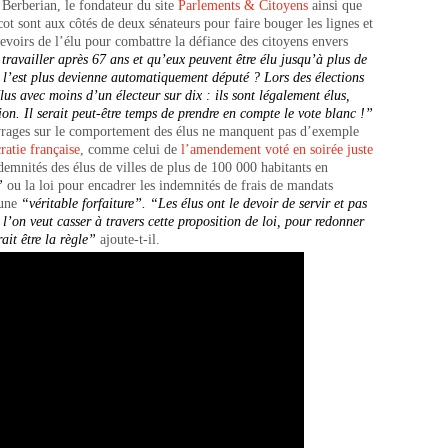
 Berberian, le fondateur du site
Parlements & Citoyens
ainsi que
cot sont aux côtés de deux sénateurs pour faire bouger les lignes et
 devoirs de l’élu pour combattre la défiance des citoyens envers
travailler après 67 ans et qu’eux peuvent être élu jusqu’à plus de
e l’est plus devienne automatiquement député ?
Lors des élections
élus avec moins d’un électeur sur dix :
i
ls sont légalement élus,
tion.
I
l serait peut-être temps de prendre en compte le vote blanc !”
uvrages sur le comportement des élus ne manquent pas d’exemple
ratie française
, comme celui de
l’amendement voté en soirée juste
mnités des élus de villes de plus de 100 000 habitants en
s”
ou la loi pour encadrer les indemnités de frais de mandats
une
“véritable forfaiture”
.
“Les élus ont le devoir de servir et pas
l’on veut casser à travers cette proposition de loi, pour redonner
ait être la règle”
ajoute-t-il.