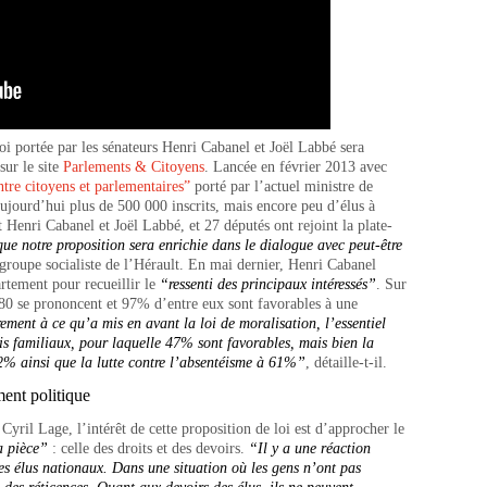
oi portée par les sénateurs Henri Cabanel et Joël Labbé sera
ur le site
Parlements & Citoyens
. Lancée en février 2013 avec
ntre citoyens et parlementaires”
porté par l’actuel ministre de
jourd’hui plus de 500 000 inscrits, mais encore peu d’élus à
nt Henri Cabanel et Joël Labbé, et 27 députés ont rejoint la plate-
 que
notre
proposition sera enrichi
e
dans le dialogue avec peut-être
 groupe socialiste de l’Hérault. En mai dernier, Henri Cabanel
artement pour recueillir le
“ressenti des principaux intéressés”
. Sur
80 se prononcent et 97% d’entre eux sont favorables à une
rement à ce qu’a mis en avant la loi
de moralisation
, l’essentiel
is familiaux, pour l
a
quel
le
47%
sont
favorables, mais bien l
a
82% ainsi que la lutte contre l’absentéisme à 61%”
, détaille-t-il.
ent politique
yril Lage, l’intérêt de cette proposition de loi est d’approcher le
a pièce”
: celle des droits et des devoirs.
“Il y a une réaction
es élus nationaux
. D
ans une situation où les gens n’ont pas