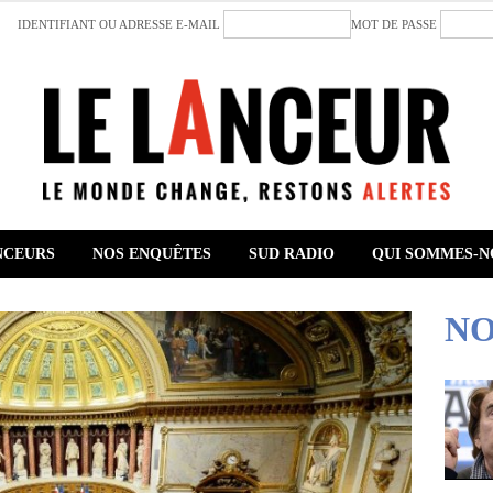
IDENTIFIANT OU ADRESSE E-MAIL
MOT DE PASSE
NCEURS
NOS ENQUÊTES
SUD RADIO
QUI SOMMES-N
NO