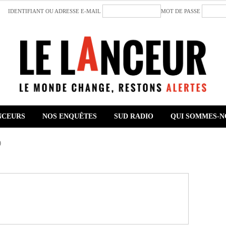
IDENTIFIANT OU ADRESSE E-MAIL
MOT DE PASSE
NCEURS
NOS ENQUÊTES
SUD RADIO
QUI SOMMES-N
)