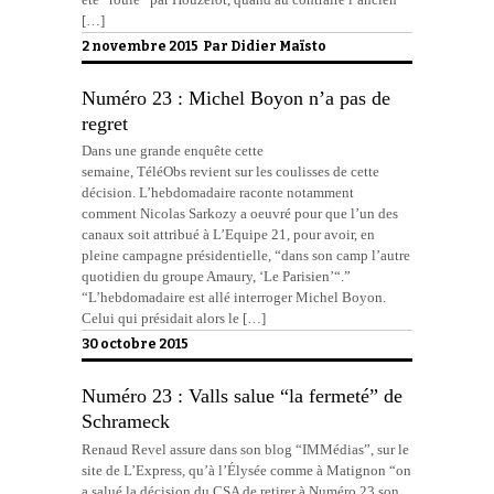
[…]
2 novembre 2015 Par
Didier Maïsto
Numéro 23 : Michel Boyon n’a pas de
regret
Dans une grande enquête cette
semaine, TéléObs revient sur les coulisses de cette
décision. L’hebdomadaire raconte notamment
comment Nicolas Sarkozy a oeuvré pour que l’un des
canaux soit attribué à L’Equipe 21, pour avoir, en
pleine campagne présidentielle, “dans son camp l’autre
quotidien du groupe Amaury, ‘Le Parisien’“.”
“L’hebdomadaire est allé interroger Michel Boyon.
Celui qui présidait alors le […]
30 octobre 2015
Numéro 23 : Valls salue “la fermeté” de
Schrameck
Renaud Revel assure dans son blog “IMMédias”, sur le
site de L’Express, qu’à l’Élysée comme à Matignon “on
a salué la décision du CSA de retirer à Numéro 23 son