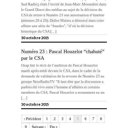
Sud Radio), était l’invité de Jean-Marc Morandini dans
le Grand Direct des médias au sujet de la décision du
CSA de retirer à Numéro 23 son autorisation d’émettre
(minutes 20 à 26). Didier Maïsto a dénoncé dans cette
affaire une série de “fraudes”, “d’où la décision
historique du CSA […]
30 octobre 2015
Numéro 23 : Pascal Houzelot “chahuté”
par le CSA
Ozap fait le récit de l’audition de Pascal Houzelot
mardi après-midi devant le CSA, dans le cadre de la
demande de validation de la revente de Numéro 23 au
groupe NextRadioTV. “Il faut dire que la discussion a
parfois été vive entre l’homme d’affaires et certains
membres du CSA. Pascal Houzelot a notamment eu un
[…]
30 octobre 2015
‹ Précédent
1
2
3
4
5
6
7
8
9
Suivant ›
Fin »