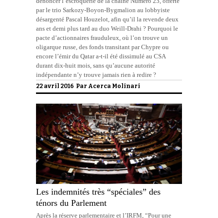
dénoncer l’escroquerie de la chaîne Numéro 23, offerte
par le trio Sarkozy-Boyon-Bygmalion au lobbyiste
désargenté Pascal Houzelot, afin qu’il la revende deux
ans et demi plus tard au duo Weill-Drahi ? Pourquoi le
pacte d’actionnaires frauduleux, où l’on trouve un
oligarque russe, des fonds transitant par Chypre ou
encore l’émir du Qatar a-t-il été dissimulé au CSA
durant dix-huit mois, sans qu’aucune autorité
indépendante n’y trouve jamais rien à redire ?
22 avril 2016 Par
Acerca Molinari
Les indemnités très “spéciales” des
ténors du Parlement
Après la réserve parlementaire et l’IRFM, “Pour une