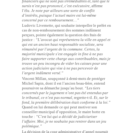
financiers qui ne sont pas irrémédiables et, tant que le
sursis n’est pas prononcé, c’est exécutoire,
affirme
l’élu.
Je note par ailleurs une sorte de conflit
d’intérêts, puisque l’actuel maire est lui-même
concerné par ce remboursement…”
Ludovic Livernette, qui souhaite interpeller le préfet en
cas de non-remboursement des sommes indûment
perçues, pointe également la question des frais de
justice :
“L’avocat qui représentera la ville en appel et
qui est un ancien haut responsable socialiste, sera
rémunéré par l’argent de la commune. Certes, la
majorité municipale s’est engagée in fine à ne pas
faire supporter cette charge aux contribuables, mais je
trouve un peu incongru de vider les caisses pour une
action judiciaire qui vise à ne pas percevoir de
l’argent indûment versé.”
Vincent Millan, soupçonné à demi-mots de protéger
Michel Sapin, dont il est l’ancien beau-frère, entend
poursuivre sa démarche jusqu’au bout.
“Les tiers
concernés par le jugement n’ont pas été entendus par
le tribunal, ce n’est pas normal,
regrette-t-il.
Et, sur le
fond, la première délibération était conforme à la loi.”
Quand on lui demande ce qui peut motiver son
conseiller municipal d’opposition, le maire botte en
touche :
“C’est lui qui a décidé de judiciariser
l’affaire. Moi, je ne souhaite pas rentrer dans un jeu
polémique.”
La décision de la cour administrative d’appel pourrait