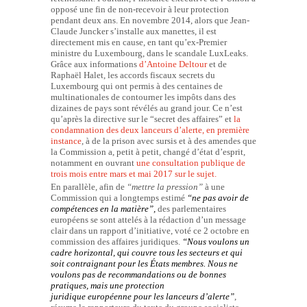
opposé une fin de non-recevoir à leur protection
pendant deux ans. En novembre 2014, alors que Jean-
Claude Juncker s’installe aux manettes, il est
directement mis en cause, en tant qu’ex-Premier
ministre du Luxembourg, dans le scandale LuxLeaks.
Grâce aux informations
d’Antoine Deltour
et de
Raphaël Halet, les accords fiscaux secrets du
Luxembourg qui ont permis à des centaines de
multinationales de contourner les impôts dans des
dizaines de pays sont révélés au grand jour. Ce n’est
qu’après la directive sur le “secret des affaires” et
la
condamnation des deux lanceurs d’alerte, en première
instance
, à de la prison avec sursis et à des amendes que
la Commission a, petit à petit, changé d’état d’esprit,
notamment en ouvrant
une consultation publique de
trois mois entre mars et mai 2017 sur le sujet.
En parallèle, afin de
“mettre la pression”
à une
Commission qui a longtemps estimé
“ne pas avoir de
compétences en la matière”,
des parlementaires
européens se sont attelés à la rédaction d’un message
clair dans un rapport d’initiative, voté ce 2 octobre en
commission des affaires juridiques.
“Nous voulons un
cadre horizontal, qui couvre tous les secteurs et qui
soit contraignant pour les États membres. Nous ne
voulons pas de recommandations ou de
bonnes
pratiques,
mais une protection
juridique européenne pour les lanceurs d’alerte”
,