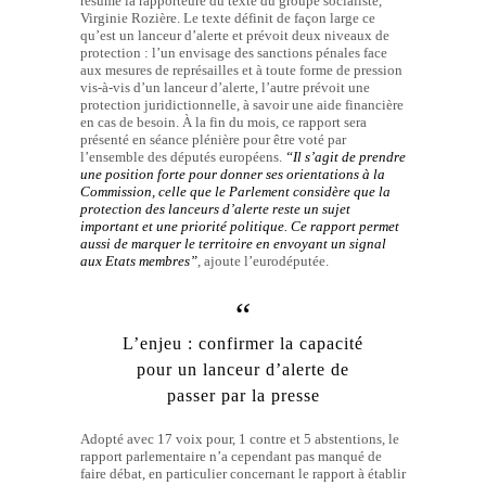
résume la rapporteure du texte du groupe socialiste,
Virginie Rozière. Le texte définit de façon large ce
qu’est un lanceur d’alerte et prévoit deux niveaux de
protection : l’un envisage des sanctions pénales face
aux mesures de représailles et à toute forme de pression
vis-à-vis d’un lanceur d’alerte, l’autre prévoit une
protection juridictionnelle, à savoir une aide financière
en cas de besoin. À la fin du mois, ce rapport sera
présenté en séance plénière pour être voté par
l’ensemble des députés européens.
“Il s’agit de prendre
une position forte pour donner ses orientations à la
Commission, celle
que le Parlement considère que la
protection des lanceurs d’alerte reste un sujet
important et une priorité politique. Ce rapport permet
aussi de marquer le territoire en envoyant un signal
aux Etats membres”
, ajoute l’eurodéputée.
L’enjeu : confirmer la capacité
pour un lanceur d’alerte de
passer par la presse
Adopté avec 17 voix pour, 1 contre et 5 abstentions, le
rapport parlementaire n’a cependant pas manqué de
faire débat, en particulier concernant le rapport à établir