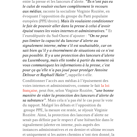
entre la presse et les lanceurs d’alerte.
“Ils n’ont pas eu
le culot de vouloir exclure complètement le recours
aux médias
,
raconte la socialiste Virginie Rozière, en
évoquant l’opposition du groupe du Parti populaire
européen (PPE/droite).
Mais ils voulaient conditionner
le fait de pouvoir aller dans la presse à celui d’avoir
épuisé toutes les voies internes et administratives.”
Et
l’eurodéputée du Sud-Ouest d’ajouter :
“On ne peut
pas limiter la capacité du lanceur d’alerte au
signalement interne, même s’il est souhaitable, car on
sait bien qu’il y a énormément de situations où ce n’est
pas possible.
Il y a une protection des lanceurs d’alerte
au Luxembourg, mais elle tombe à partir du moment où
vous communiquez les informations à la presse, c’est
pour ça qu’elle n’a pas joué pour protéger Antoine
Deltour et Raphaël Halet”,
rappelle-t-elle.
Conditionner l’accès aux médias à l’épuisement des
voies internes et administratives, comme le fait
la loi
française
, peut être, selon Virginie Rozière,
“une bonne
manière de vider la protection des lanceurs d’alerte de
sa substance”
.
Mais cela n’a pas été le cas pour le vote
du rapport. Malgré les débats et l’opposition du
groupe PPE, la mesure est restée, se réjouit Virginie
Rozière. Ainsi, la protection des lanceurs d’alerte ne
serait pas définie par le respect d’une hiérarchie dans le
signalement (alerter en interne, puis auprès des
instances administratives et en dernier et ultime recours
et uniquement si les autres chemins n’ont rien donné, la