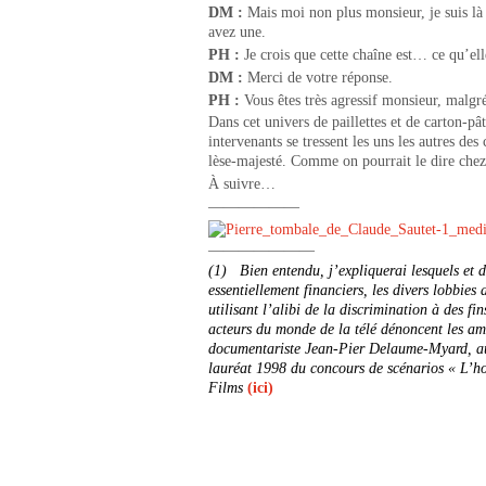
DM :
Mais moi non plus monsieur, je suis là 
avez une.
PH
:
Je crois que cette chaîne est… ce qu’ell
DM :
Merci de votre réponse.
PH :
Vous êtes très agressif monsieur, malgr
Dans cet univers de paillettes et de carton-pât
intervenants se tressent les uns les autres de
lèse-majesté. Comme on pourrait le dire che
À suivre…
——————
———————
(1)
Bien entendu, j’expliquerai lesquels et d
essentiellement financiers, les divers lobbies
utilisant l’alibi de la discrimination à des 
acteurs du monde de la télé dénoncent les 
documentariste Jean-Pier Delaume-Myard, au
lauréat 1998 du concours de scénarios « L’h
Films
(ici)