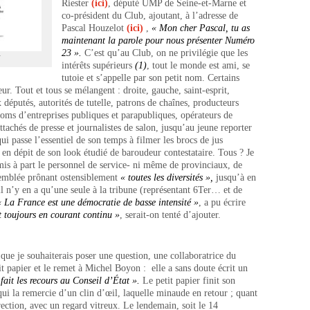
Riester
(ici)
, député UMP de Seine-et-Marne et
co-président du Club, ajoutant, à l’adresse de
Pascal Houzelot
(ici)
,
« Mon cher Pascal, tu as
maintenant la parole pour nous présenter Numéro
23 ».
C’est qu’au Club, on ne privilégie que les
T
intérêts supérieurs
(1)
, tout le monde est ami, se
tutoie et s’appelle par son petit nom. Certains
r. Tout et tous se mélangent : droite, gauche, saint-esprit,
x députés, autorités de tutelle, patrons de chaînes, producteurs
coms d’entreprises publiques et parapubliques, opérateurs de
attachés de presse et journalistes de salon, jusqu’au jeune reporter
 passe l’essentiel de son temps à filmer les brocs de jus
 en dépit de son look étudié de baroudeur contestataire. Tous ? Je
mis à part le personnel de service- ni même de provinciaux, de
semblée prônant ostensiblement
« toutes les diversités »,
jusqu’à en
l n’y en a qu’une seule à la tribune (représentant 6Ter… et de
« La France est une démocratie de basse intensité »
, a pu écrire
t toujours en courant continu »
, serait-on tenté d’ajouter.
ue je souhaiterais poser une question, une collaboratrice du
t papier et le remet à Michel Boyon : elle a sans doute écrit un
 fait les recours au Conseil d’État ».
Le petit papier finit son
ui la remercie d’un clin d’œil, laquelle minaude en retour ; quant
ection, avec un regard vitreux. Le lendemain, soit le 14