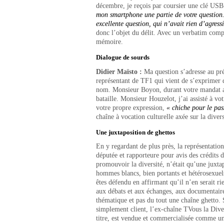
décembre, je reçois par coursier une clé USB
mon smartphone une partie de votre question. 
excellente question, qui n’avait rien d’agres
donc l’objet du délit. Avec un verbatim compr
mémoire.
Dialogue de sourds
Didier Maïsto :
Ma question s’adresse au pr
représentant de TF1 qui vient de s’exprimer d
nom. Monsieur Boyon, durant votre mandat au
bataille. Monsieur Houzelot, j’ai assisté à vo
votre propre expression,
« chiche pour le pas
chaîne à vocation culturelle axée sur la divers
Une juxtaposition de ghettos
En y regardant de plus près, la représentati
députée et rapporteure pour avis des crédits d
promouvoir la diversité, n’était qu’une juxta
hommes blancs, bien portants et hétérosexuels
êtes défendu en affirmant qu’il n’en serait rie
aux débats et aux échanges, aux documentaire
thématique et pas du tout une chaîne ghetto. 
simplement client, l’ex-chaîne TVous la Dive
titre, est vendue et commercialisée comme un