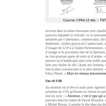
Courrier CPAA 13 déc – TN
arrivent dans la même limousine avec chauffeu
pouvoirs législatif et exécutif, ex et nouveau
pénalisés par l’alternance, commerciaux, dir
téléphonie, vieilles gloires de l’audiovisuel, 
d’images de LCP-La Chaîne Parlementaire, qui
d’orange et la porcelaine fine de la Questure,
ne vois pourtant guère de noirs et d’arabes –
pauvres ou d’handicapés dans cette noble as
faire une chaîne de télé. Quant aux femmes, i
loin la plus convaincante et la plus sincère).
Edwy Plenel.
« Mais les réseaux fonctionnen
Une clé USB
Au moment où je lève la main pour signifier q
président du CSA griffonne en vitesse un peti
mot du style :
« Attention, c’est le type qui a
parcours dans les mains de Pascal Houzelot, q
à Michel Boyon, il penche la tête dans ma dir