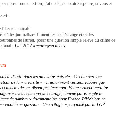
pour poser une question, j’attends juste votre réponse, si vous en
e est.
é l’heure matinale.
e, où les journalistes filment les jus d’orange et où les
s couronnes de laurier, poser une question simple relève du crime de
z Canal :
La TNT ? Regarboyon mieux
.
ans le détail, dans les prochains épisodes. Ces intérêts sont
 autour de la « diversité » –et notamment certains lobbies gay-
fins commerciales ne disant pas leur nom. Heureusement, certains
amalgames avec beaucoup de courage, comme par exemple le
teur de nombreux documentaires pour France Télévisions et
omophobie en question : Une trilogie », organisé par la LGP