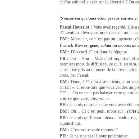
chaîne culturelle axée sur la diversité ? Ou e
——————————————————
(S’ensuivent quelques échanges surréalistes e
Pascal Houzelot :
Vous avez regardé, elle a d
d’intention. Revoyons-nous dans un mois ou 
DM :
Monsieur, ce n’est pas un jugement, c’e
Franck Riester
, gêné, volant au secours de
DM :
D’accord. C’est donc la réponse.
FR :
Oui… Non… Mais c’est important effecti
premiers mois de diffusion, ce qu’il en sera, 
auront été pris au moment de la présentation du
crois, par Pascal.
DM
:
Donc, TF1 dira à ses clients, « on vous 
en fait ». C’est-à-dire que vous vendez un pr
TF1… On ne peut pas balayer cette question d
voir ce que vous allez voir ».
PH
:
Je crois monsieur que vous avez été por
DM :
Oh… Ca c’est petit, monsieur !
(rires 
PH
:
Je crois qu’il vaut mieux attendre, rega
aujourd’hui.
DM :
C’est votre seule réponse ?
PH
:
Je ne suis pas là pour polémiquer.