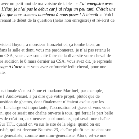
 avec un petit mot de ma voisine de table :
« J’ai enregistré avec
Hélas, je n’ai pas le début car j’ai réagi un peu tard. C’était une
sif et que nous sommes nombreux à nous poser ! A bientôt ».
Voici
enant le début de la question (hélas non enregistré) et ré-écrit de
ésident Boyon, à monsieur Houzelot et, ça tombe bien, au
ans la salle et dont, vous me pardonnerez, je n’ai pas retenu le
 CSA, vous avez souhaité faire de la diversité votre cheval de
tre audition le 8 mars dernier au CSA, vous avez dit, je reprends
sage à l’acte »
et vous avez enfourché ledit cheval, pour une
ité.
on nationale s’en est émue et madame Martinel, par exemple,
e l’Audiovisuel, a pu dire que votre projet, plutôt que de
position de ghettos, dont finalement n’étaient exclus que les
. La charge est importante, l’accusation est grave et vous vous
n, que ce serait une chaîne ouverte à tous, qui ferait la part belle
s de création, aux oeuvres patrimoniales, qui serait une chaîne
Sur TF1, quand on va sur le site de la régie, quand on est
rsité, qui est devenue Numéro 23, chaîne plutôt neutre dans son
e généraliste, comme une mini-généraliste. Alors, est-ce une