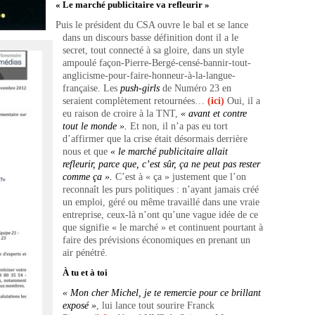
« Le marché publicitaire va refleurir »
Puis le président du CSA ouvre le bal et se lance
dans un discours basse définition dont il a le
secret, tout connecté à sa gloire, dans un style
ampoulé façon-Pierre-Bergé-censé-bannir-tout-
anglicisme-pour-faire-honneur-à-la-langue-
française. Les
push-girls
de Numéro 23
en
seraient complètement retournées…
(ici)
Oui, il a
eu raison de croire à la TNT,
« avant et contre
tout le monde ».
Et non, il n’a pas eu tort
d’affirmer que la crise était désormais derrière
nous et que
« le marché publicitaire allait
refleurir, parce que, c’est sûr, ça ne peut pas rester
comme ça ».
C’est à « ça » justement que l’on
reconnaît les purs politiques : n’ayant jamais créé
un emploi, géré ou même travaillé dans une vraie
entreprise, ceux-là n’ont qu’une vague idée de ce
que signifie « le marché » et continuent pourtant à
faire des prévisions économiques en prenant un
air pénétré.
À tu et à toi
« Mon cher Michel, je te remercie pour ce brillant
exposé »
, lui lance tout sourire Franck